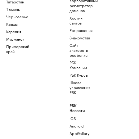
Корпоративный
Татарстан
регистратор
Тюмень
доменов
Черноземье
Хостинг
сайтов
Кавказ
Рег.решения
Карелия
Знакомства
Мурманск
Сайт
Приморский
знакомств
край
podbor.ru
РБК
Компании
РБК Курсы
Школа
управления
РБК
РБК
Новости
iOS
Android
AppGallery