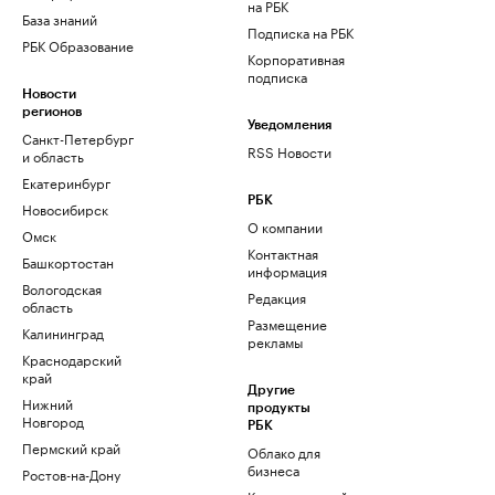
на РБК
База знаний
Подписка на РБК
РБК Образование
Корпоративная
подписка
Новости
регионов
Уведомления
Санкт-Петербург
RSS Новости
и область
Екатеринбург
РБК
Новосибирск
О компании
Омск
Контактная
Башкортостан
информация
Вологодская
Редакция
область
Размещение
Калининград
рекламы
Краснодарский
край
Другие
Нижний
продукты
Новгород
РБК
Пермский край
Облако для
бизнеса
Ростов-на-Дону