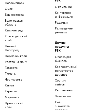
РБК
Новосибирск
О компании
Омск
Контактная
Башкортостан
информация
Вологодская
Редакция
область
Размещение
Калининград
рекламы
Краснодарский
край
Другие
Нижний
продукты
Новгород
РБК
Пермский край
Облако для
бизнеса
Ростов-на-Дону
Корпоративный
Татарстан
регистратор
Тюмень
доменов
Черноземье
Хостинг
сайтов
Кавказ
Рег.решения
Карелия
Знакомства
Мурманск
Сайт
Приморский
знакомств
край
podbor.ru