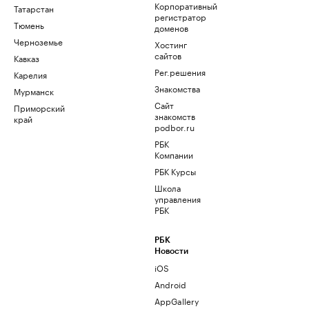
Корпоративный
Татарстан
регистратор
Тюмень
доменов
Черноземье
Хостинг
сайтов
Кавказ
Рег.решения
Карелия
Знакомства
Мурманск
Сайт
Приморский
знакомств
край
podbor.ru
РБК
Компании
РБК Курсы
Школа
управления
РБК
РБК
Новости
iOS
Android
AppGallery