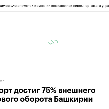
жимость
Autonews
РБК Компании
Телеканал
РБК Вино
Спорт
Школа упра
д
Стиль
Крипто
РБК Бизнес-среда
Дискуссионный клуб
Исследования
К
рагентов
Политика
Экономика
Бизнес
Технологии и медиа
Финансы
Рын
ан
орт достиг 75% внешнего
ового оборота Башкирии