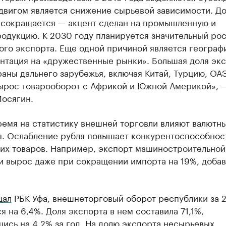
двигом является снижение сырьевой зависимости. До
 сокращается — акцент сделан на промышленную и
одукцию. К 2030 году планируется значительный рос
ого экспорта. Еще одной причиной является географ
нтация на «дружественные рынки». Большая доля эк
раны дальнего зарубежья, включая Китай, Турцию, ОАЭ
ырос товарооборот с Африкой и Южной Америкой», 
Мосягин.
ремя на статистику внешней торговли влияют валютн
я. Ослабление рубля повышает конкурентоспособнос
их товаров. Например, экспорт машиностроительной
и вырос даже при сокращении импорта на 19%, добав
щал
РБК Уфа, внешнеторговый оборот республики за 
я на 6,4%. Доля экспорта в нем составила 71,1%,
ись на 4,2% за год. На долю экспорта несырьевых