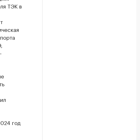
ля ТЭК в
т
ическая
спорта
,
—
ые
ть
ил
2024 год