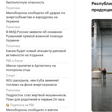
беспилотную опасность
Республик
Политика
продукци
Минобороны сообщило об ударах по
энергообъектам и аэродрому на
Украине
Политика
В МИД России заявили об оказании
Румынией прямой военной помощи
Украине
Политика
Каким будет новый эпицентр деловой
активности на Ходынке
РБК и Stone
Месси прилетел в Аргентину на
похороны отца
Спорт
WSJ раскрыла, чем Куба заменяет
топливо на фоне энергокризиса
Политика
Подросток стал жертвой мошенников.
План для родителей в первые 24 часа
Подписка на РБК
Минобороны сообщило о взятии