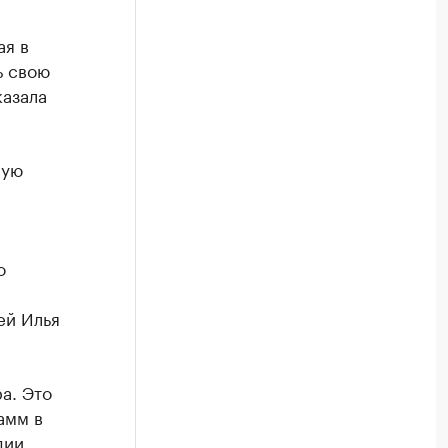
ая в
ь свою
азала
мую
о
ей Илья
а. Это
амм в
дии.