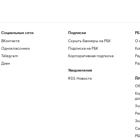
Социальные сети
Подписки
РБ
ВКонтакте
Скрыть баннеры на РБК
О 
Одноклассники
Подписка на РБК
Ко
Telegram
Корпоративная подписка
Ре
Дзен
Ра
Уведомления
RSS Новости
Др
Об
Ко
до
Хо
Ре
Зн
Са
РБ