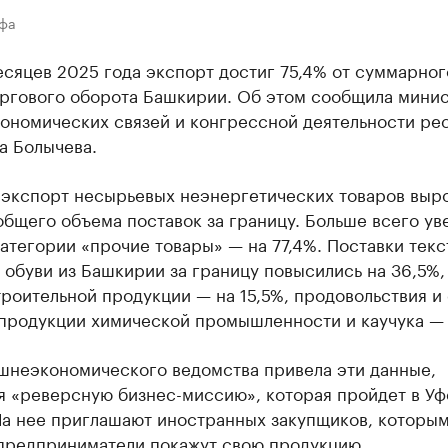
Уфа
есяцев 2025 года экспорт достиг 75,4% от суммарног
ргового оборота Башкирии. Об этом сообщила мини
ономических связей и конгрессной деятельности ре
а Болычева.
 экспорт несырьевых неэнергетических товаров выр
общего объема поставок за границу. Больше всего ув
атегории «прочие товары» — на 77,4%. Поставки тек
 обуви из Башкирии за границу повысились на 36,5%,
роительной продукции — на 15,5%, продовольствия и
 продукции химической промышленности и каучука — 
ешнеэкономического ведомства привела эти данные,
я «реверсную бизнес-миссию», которая пройдет в Уф
 На нее приглашают иностранных закупщиков, которы
предприниматели покажут свою продукцию.