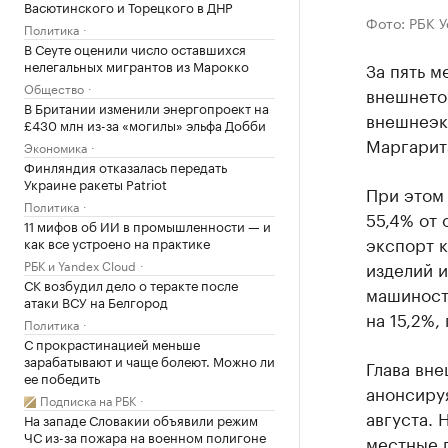
Васютинского и Торецкого в ДНР
Фото: РБК 
Политика
В Сеуте оценили число оставшихся
нелегальных мигрантов из Марокко
За пять м
Общество
внешнето
В Британии изменили энергопроект на
внешнеэк
£430 млн из-за «могилы» эльфа Добби
Маргарит
Экономика
Финляндия отказалась передать
Украине ракеты Patriot
При этом
Политика
55,4% от 
11 мифов об ИИ в промышленности — и
экспорт к
как все устроено на практике
РБК и Yandex Cloud
изделий и
СК возбудил дело о теракте после
машиност
атаки ВСУ на Белгород
на 15,2%,
Политика
С прокрастинацией меньше
зарабатывают и чаще болеют. Можно ли
Глава вн
ее победить
анонсиру
Подписка на РБК
августа.
На западе Словакии объявили режим
ЧС из-за пожара на военном полигоне
местные 