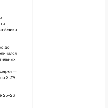
о
стр
спублики
ос до
еличился
стильных
 сырья —
на 2,2%.
е 25–26
м