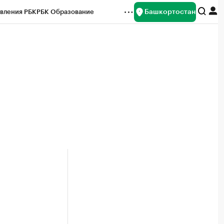
Башкортостан
вления РБК
РБК Образование
редитные рейтинги
Франшизы
Газета
ок наличной валюты