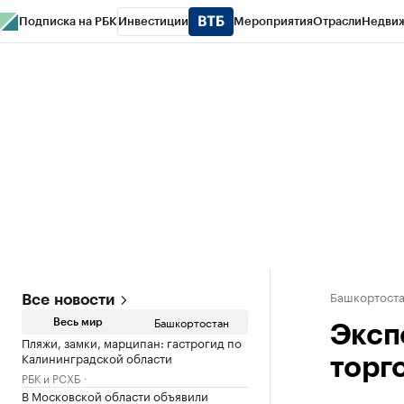
Подписка на РБК
Инвестиции
Мероприятия
Отрасли
Недви
РБК Курсы
РБК Life
Тренды
Визионеры
Национальные проекты
Горо
Спецпроекты СПб
Конференции СПб
Спецпроекты
Проверка конт
Башкортост
Все новости
Башкортостан
Весь мир
Эксп
Пляжи, замки, марципан: гастрогид по
Калининградской области
торг
РБК и РСХБ
В Московской области объявили