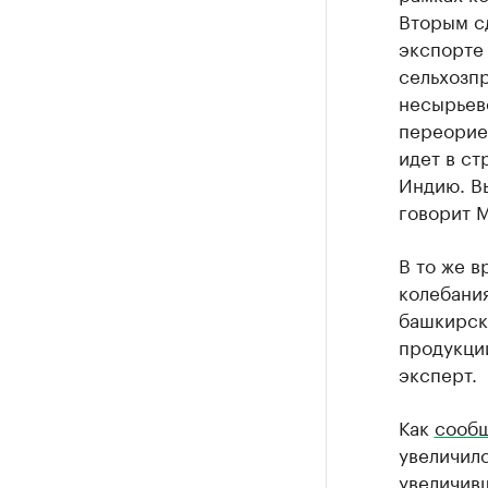
Вторым с
экспорте
сельхозпр
несырьев
переорие
идет в ст
Индию. В
говорит 
В то же в
колебани
башкирск
продукци
эксперт.
Как
сооб
увеличилс
увеличивш