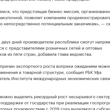
мся, что предстоящая бизнес-миссия, организованн
закупочной, позволит компаниям продемонстрироват
ю непосредственно потенциальным заказчикам», — ск
.
е двух дней производители республики смогут напря
ся с представителями розничных сетей и оптовых
ов из пяти стран, добавила глава ведомства.
 причин экспортного роста вопреки ожиданиям можн
зменения в товарной структуре, сообщил РБК Уфа
атель Института международных экономических связ
можно выделить рекордный рост несырьевого сектор
 поддержки от государства при реализации госпрогр
торых производствам с 2019 года выделяются субси