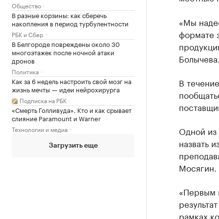
Общество
В разные корзины: как сберечь
«Мы надее
накопления в период турбулентности
формате 
РБК и Сбер
В Белгороде повреждены около 30
продукци
многоэтажек после ночной атаки
Болычева
дронов
Политика
Как за 6 недель настроить свой мозг на
В течени
жизнь мечты — идеи нейрохирурга
пообщать
Подписка на РБК
поставщик
«Смерть Голливуда». Кто и как срывает
слияние Paramount и Warner
Технологии и медиа
Одной из
назвать и
Загрузить еще
преподав
Мосягин.
«Первым 
результат
рамках ко