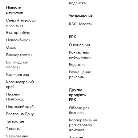
подписка
Новости
регионов
Уведомления
Санкт-Петербург
RSS Новости
и область
Екатеринбург
РБК
Новосибирск
О компании
Омск
Контактная
Башкортостан
информация
Вологодская
Редакция
область
Размещение
Калининград
рекламы
Краснодарский
край
Другие
Нижний
продукты
Новгород
РБК
Пермский край
Облако для
бизнеса
Ростов-на-Дону
Корпоративный
Татарстан
регистратор
Тюмень
доменов
Черноземье
Хостинг