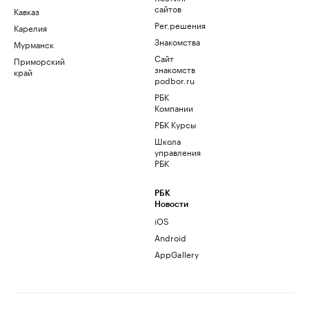
сайтов
Кавказ
Рег.решения
Карелия
Знакомства
Мурманск
Сайт
Приморский
знакомств
край
podbor.ru
РБК
Компании
РБК Курсы
Школа
управления
РБК
РБК
Новости
iOS
Android
AppGallery