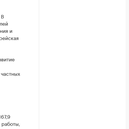
 В
блей
ния и
ерейская
звитие
 частных
67,9
 работы,