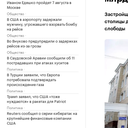
Иваном Едешко пройдет 7 августа в
Москве
Общество
Застройщи
В США в аэропорту задержали
столицы 
мужчину, угрожавшего взорвать бомбу
на рейсе
слободы
Общество
Во Внуково предупредили о задержках
рейсов из-за грозы
Общество
В Саудовской Аравии сообщили об 11
пострадавших при атаках хуситов
Политика
В Турции заявили, что Европа
потребовала подтверждать
происхождение газа
Политика
Трамп заявил, что США «тоже
нуждаются» в ракетах для Patriot
Политика
Reuters сообщил о серии кибератак на
крупнейшие финансовые компании
США