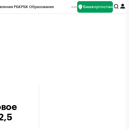
Башкортостан
вления РБК
РБК Образование
редитные рейтинги
Франшизы
Газета
ок наличной валюты
овое
2,5