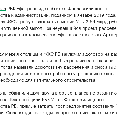
щал
РБК Уфа, речь идет об иске Фонда жилищного
ства к администрации, поданном в январе 2019 года.
ла ФЖС требует взыскать с мэрии Уфы 2,54 млрд ру
 и упущенной выгоды за неудавшийся проект расселе
 района на южном склоне Уфы, известного как Архи
ду мэрия столицы и ФЖС РБ заключили договор на ра
итории, но проект так и не был реализован. Главной
тогда называли дороговизну расселения и сноса 190
проведения инженерных работ по укреплению склона,
еобходимо для капитального строительства.
ны обвинили друг друга в срыве планов по развитию
она. Как сообщили РБК Уфа в Фонде жилищного
ства РБ, прямые затраты госпредприятия составили 1
й. Сюда входят расходы на проектно-изыскательские