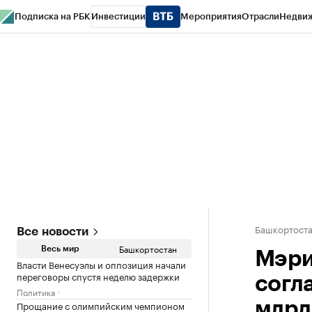
Подписка на РБК
Инвестиции
Мероприятия
Отрасли
Недви
РБК Курсы
РБК Life
Тренды
Визионеры
Национальные проекты
Горо
Спецпроекты СПб
Конференции СПб
Спецпроекты
Проверка конт
Башкортост
Все новости
Башкортостан
Весь мир
Мэри
Власти Венесуэлы и оппозиция начали
переговоры спустя неделю задержки
согл
Политика
Прощание с олимпийским чемпионом
млрд