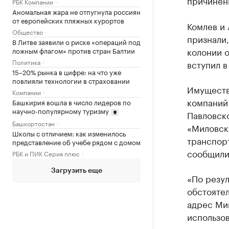
причиненн
РБК Компании
Аномальная жара не отпугнула россиян
от европейских пляжных курортов
Комлев и
Общество
признали,
В Литве заявили о риске «операций под
колонии о
ложным флагом» против стран Балтии
Политика
вступил в
15–20% рынка в цифре: на что уже
повлияли технологии в страховании
Имуществ
Компании
компаний
Башкирия вошла в число лидеров по
научно-популярному туризму
Павловск
Башкортостан
«Миловск
Школы с отличием: как изменилось
транспорт
представление об учебе рядом с домом
сообщили
РБК и ПИК Серия плюс
Загрузить еще
«По резу
обстояте
адрес Ми
использо