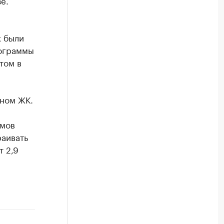
е.
х были
рограммы
том в
ном ЖК.
омов
аивать
т 2,9