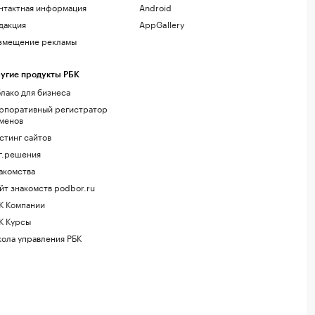
нтактная информация
Android
дакция
AppGallery
змещение рекламы
угие продукты РБК
лако для бизнеса
рпоративный регистратор
менов
стинг сайтов
г.решения
акомства
йт знакомств podbor.ru
К Компании
К Курсы
ола управления РБК