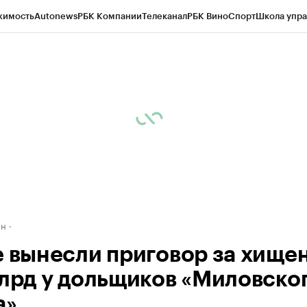
жимость
Autonews
РБК Компании
Телеканал
РБК Вино
Спорт
Школа упра
д
Стиль
Крипто
РБК Бизнес-среда
Дискуссионный клуб
Исследования
К
рагентов
Политика
Экономика
Бизнес
Технологии и медиа
Финансы
Рын
ан
е вынесли приговор за хище
млрд у дольщиков «Миловско
а»