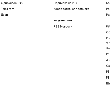
Одноклассники
Подписка на РБК
Ко
Telegram
Корпоративная подписка
Ре
Дзен
Ра
Уведомления
RSS Новости
Др
Об
Ко
до
Хо
Ре
Зн
Са
РБ
РБ
Шк