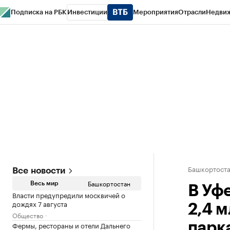
Подписка на РБК
Инвестиции
Мероприятия
Отрасли
Недви
РБК Курсы
РБК Life
Тренды
Визионеры
Национальные проекты
Горо
Спецпроекты СПб
Конференции СПб
Спецпроекты
Проверка конт
Башкортост
Все новости
Башкортостан
Весь мир
В Уф
Власти предупредили москвичей о
дождях 7 августа
2,4 
Общество
Фермы, рестораны и отели Дальнего
парк