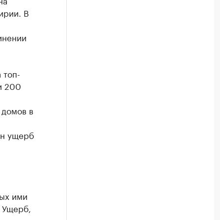
на
ирии. В
инении
 топ-
и 200
 домов в
ен ущерб
ых ими
 Ущерб,