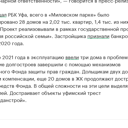
арной ответственности», — говорится в пресс-релиз
щал
РБК Уфа, всего в «Миловском парке» было
ровано 28 домов на 2,02 тыс. квартир, 1,4 тыс. из ни
 Проект реализовывали в рамках государственной п
ля российской семьи». Застройщика
признали
банкро
2020 года.
 2021 года в эксплуатацию
ввели
три дома в проблем
ие долгостроев завершили с помощью механизмов
ного Фонда защиты прав граждан. Дольщикам двух д
и компенсации, еще 20 домов в ЖК продолжают достр
редств Фонда. В общей сложности на эти цели выделя
лей. Достраивает объекты уфимский трест
данстрой».