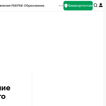
Башкортостан
вления РБК
РБК Образование
редитные рейтинги
Франшизы
Газета
ок наличной валюты
ние
го