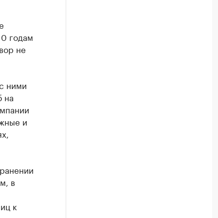
е
10 годам
вор не
с ними
 на
омпании
жные и
х,
транении
м, в
иц к