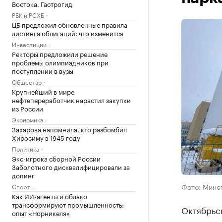
Востока. Гастрогид
РБК и РСХБ
ЦБ предложил обновленные правила
листинга облигаций: что изменится
Инвестиции
Ректоры предложили решение
проблемы олимпиадников при
поступлении в вузы
Общество
Крупнейший в мире
нефтепереработчик нарастил закупки
из России
Экономика
Захарова напомнила, кто разбомбил
Хиросиму в 1945 году
Политика
Экс-игрока сборной России
Заболотного дисквалифицировали за
допинг
Фото: Минс
Спорт
Как ИИ-агенты и облако
трансформируют промышленность:
Октябрьс
опыт «Норникеля»