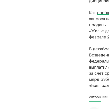
дисциплин
Как
сооб
запроекти
проданы.
«Жилье д
феврале 
В декабре
Возведен
федераль
выплатил
за счет с
млрд руб
«Башграж
Авторы
Теги