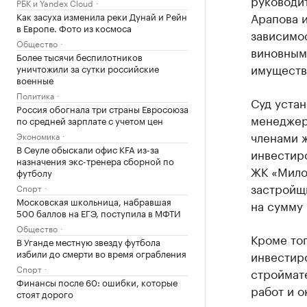
руководи
РБК и Yandex Cloud
Арапова 
Как засуха изменила реки Дунай и Рейн
в Европе. Фото из космоса
зависимос
Общество
виновным
Более тысячи беспилотников
имуществ
уничтожили за сутки российские
военные
Политика
Суд устан
Россия обогнала три страны Евросоюза
менеджеры
по средней зарплате с учетом цен
членами 
Экономика
В Сеуле обыскали офис KFA из-за
инвестир
назначения экс-тренера сборной по
ЖК «Мило
футболу
застройщ
Спорт
Московская школьница, набравшая
на сумму 
500 баллов на ЕГЭ, поступила в МФТИ
Общество
Кроме тог
В Уганде местную звезду футбола
избили до смерти во время ограбления
инвестир
Спорт
строймат
Финансы после 60: ошибки, которые
работ и о
стоят дорого