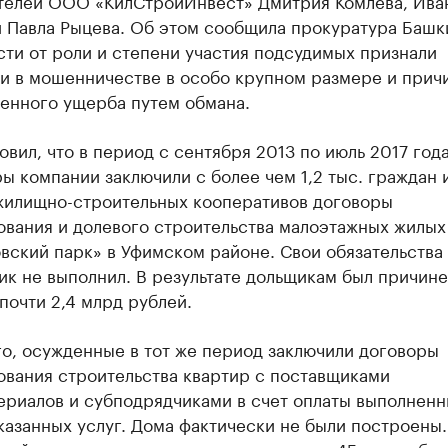
телей ООО «КилСтройИнвест» Дмитрия Комлева, Ива
и Павла Рыцева. Об этом сообщила прокуратура Башк
ти от роли и степени участия подсудимых признали
и в мошенничестве в особо крупном размере и прич
енного ущерба путем обмана.
овил, что в период с сентября 2013 по июль 2017 года
 компании заключили с более чем 1,2 тыс. граждан 
жилищно-строительных кооперативов договоры
ования и долевого строительства малоэтажных жилых
вский парк» в Уфимском районе. Свои обязательства
ик не выполнил. В результате дольщикам был причин
почти 2,4 млрд рублей.
о, осужденные в тот же период заключили договоры
ования строительства квартир с поставщиками
ериалов и субподрядчиками в счет оплаты выполненн
казанных услуг. Дома фактически не были построены.