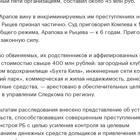
ый пяти организациям, составил около 45 млн руб.
 Арапов вину в инкриминируемых им преступлениях н
 Рыцев признал частично. Суд приговорил Комлева к 
бщего режима, Арапова и Рыцева — к 6 годам. Приго
 законную силу.
о обвиняемых, их родственников и аффилированных 
 стоимостью свыше 400 млн рублей: загородный клуб
ом водохранилище «Бухта Кила», инженерные сети к
ий парк», коммерческая и жилая недвижимость, дене
ные средства, — арестовано в обеспечительных целя
 в управлении Следкома по региону.
льтатам расследования внесено представление об ус
льств, способствовавших совершенным преступления
нстроя РБ с целью усиления контроля за целевым
ванием денежных средств дольщиков и привлечения л