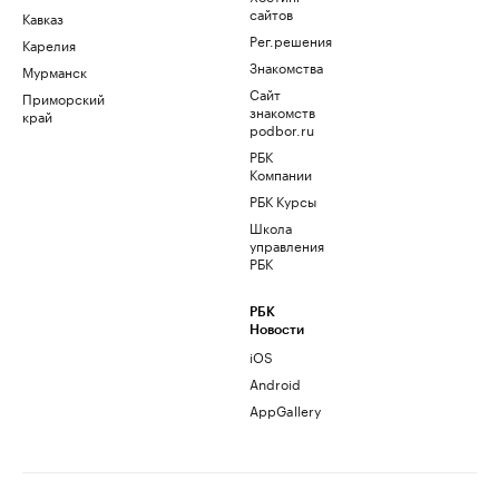
сайтов
Кавказ
Рег.решения
Карелия
Знакомства
Мурманск
Сайт
Приморский
знакомств
край
podbor.ru
РБК
Компании
РБК Курсы
Школа
управления
РБК
РБК
Новости
iOS
Android
AppGallery