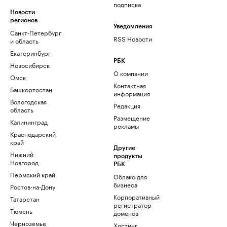
подписка
Новости
регионов
Уведомления
Санкт-Петербург
RSS Новости
и область
Екатеринбург
РБК
Новосибирск
О компании
Омск
Контактная
Башкортостан
информация
Вологодская
Редакция
область
Размещение
Калининград
рекламы
Краснодарский
край
Другие
Нижний
продукты
Новгород
РБК
Пермский край
Облако для
бизнеса
Ростов-на-Дону
Корпоративный
Татарстан
регистратор
Тюмень
доменов
Черноземье
Хостинг