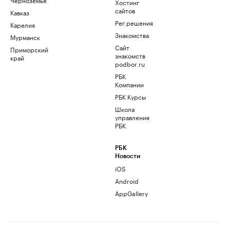
Хостинг
сайтов
Кавказ
Рег.решения
Карелия
Знакомства
Мурманск
Сайт
Приморский
знакомств
край
podbor.ru
РБК
Компании
РБК Курсы
Школа
управления
РБК
РБК
Новости
iOS
Android
AppGallery