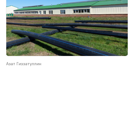
Азат Гиззатуллин