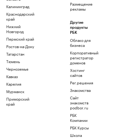
Размещение
Калининград
рекламы
Краснодарский
край
Другие
Нижний
продукты
Новгород
РБК
Пермский край
Облако для
бизнеса
Ростов-на-Дону
Корпоративный
Татарстан
регистратор
Тюмень
доменов
Черноземье
Хостинг
сайтов
Кавказ
Рег.решения
Карелия
Знакомства
Мурманск
Сайт
Приморский
знакомств
край
podbor.ru
РБК
Компании
РБК Курсы
Школа
управления