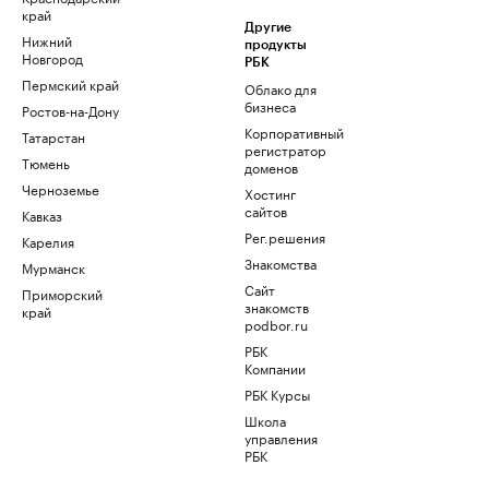
край
Другие
Нижний
продукты
Новгород
РБК
Пермский край
Облако для
бизнеса
Ростов-на-Дону
Корпоративный
Татарстан
регистратор
Тюмень
доменов
Черноземье
Хостинг
сайтов
Кавказ
Рег.решения
Карелия
Знакомства
Мурманск
Сайт
Приморский
знакомств
край
podbor.ru
РБК
Компании
РБК Курсы
Школа
управления
РБК