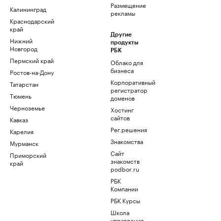
Размещение
Калининград
рекламы
Краснодарский
край
Другие
Нижний
продукты
Новгород
РБК
Пермский край
Облако для
бизнеса
Ростов-на-Дону
Корпоративный
Татарстан
регистратор
Тюмень
доменов
Черноземье
Хостинг
сайтов
Кавказ
Рег.решения
Карелия
Знакомства
Мурманск
Сайт
Приморский
знакомств
край
podbor.ru
РБК
Компании
РБК Курсы
Школа
управления