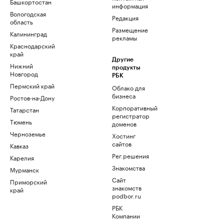
Башкортостан
информация
Вологодская
Редакция
область
Размещение
Калининград
рекламы
Краснодарский
край
Другие
Нижний
продукты
Новгород
РБК
Пермский край
Облако для
бизнеса
Ростов-на-Дону
Корпоративный
Татарстан
регистратор
Тюмень
доменов
Черноземье
Хостинг
сайтов
Кавказ
Рег.решения
Карелия
Знакомства
Мурманск
Сайт
Приморский
знакомств
край
podbor.ru
РБК
Компании