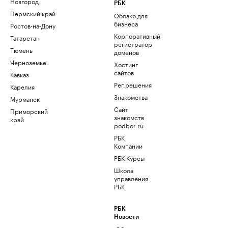
Новгород
РБК
Пермский край
Облако для
бизнеса
Ростов-на-Дону
Корпоративный
Татарстан
регистратор
Тюмень
доменов
Черноземье
Хостинг
сайтов
Кавказ
Рег.решения
Карелия
Знакомства
Мурманск
Сайт
Приморский
знакомств
край
podbor.ru
РБК
Компании
РБК Курсы
Школа
управления
РБК
РБК
Новости