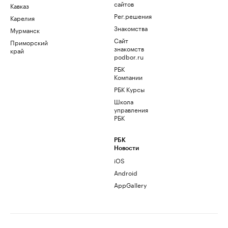
сайтов
Кавказ
Рег.решения
Карелия
Знакомства
Мурманск
Сайт
Приморский
знакомств
край
podbor.ru
РБК
Компании
РБК Курсы
Школа
управления
РБК
РБК
Новости
iOS
Android
AppGallery