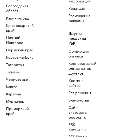
информация
Вологодская
Редакция
область
Размещение
Калининград
рекламы
Краснодарский
край
Другие
Нижний
продукты
Новгород
РБК
Пермский край
Облако для
бизнеса
Ростов-на-Дону
Корпоративный
Татарстан
регистратор
Тюмень
доменов
Черноземье
Хостинг
сайтов
Кавказ
Рег.решения
Карелия
Знакомства
Мурманск
Сайт
Приморский
знакомств
край
podbor.ru
РБК
Компании
РБК Курсы