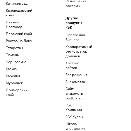
Размещение
Калининград
рекламы
Краснодарский
край
Другие
Нижний
продукты
Новгород
РБК
Пермский край
Облако для
бизнеса
Ростов-на-Дону
Корпоративный
Татарстан
регистратор
Тюмень
доменов
Черноземье
Хостинг
сайтов
Кавказ
Рег.решения
Карелия
Знакомства
Мурманск
Сайт
Приморский
знакомств
край
podbor.ru
РБК
Компании
РБК Курсы
Школа
управления