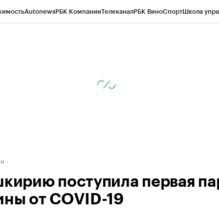
жимость
Autonews
РБК Компании
Телеканал
РБК Вино
Спорт
Школа упра
д
Стиль
Крипто
РБК Бизнес-среда
Дискуссионный клуб
Исследования
К
рагентов
Политика
Экономика
Бизнес
Технологии и медиа
Финансы
Рын
ан
шкирию поступила первая па
ины от COVID-19