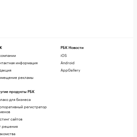
К
РБК Новости
компании
iOS
нтактная информация
Android
дакция
AppGallery
змещение рекламы
угие продукты РБК
лако для бизнеса
рпоративный регистратор
менов
стинг сайтов
г.решения
акомства