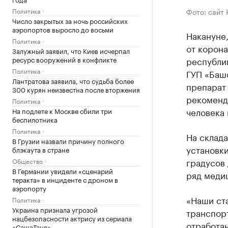
Политика
Фото: сайт
Число закрытых за ночь российских
аэропортов выросло до восьми
Накануне,
Политика
от корон
Залужный заявил, что Киев исчерпал
ресурс вооружений в конфликте
республик
Политика
ГУП «Баш
Лантратова заявила, что судьба более
препарат
300 курян неизвестна после вторжения
рекоменда
Политика
человека 
На подлете к Москве сбили три
беспилотника
Политика
На склад
В Грузии назвали причину полного
установк
блэкаута в стране
градусов 
Общество
В Германии увидели «сценарий
ряд меди
теракта» в инциденте с дроном в
аэропорту
«Наши ст
Политика
Украина признала угрозой
транспор
нацбезопасности актрису из сериала
отработа
«СашаТаня»