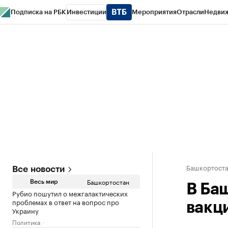
Подписка на РБК
Инвестиции
Мероприятия
Отрасли
Недви
РБК Курсы
РБК Life
Тренды
Визионеры
Национальные проекты
Горо
Спецпроекты СПб
Конференции СПб
Спецпроекты
Проверка конт
Башкортост
Все новости
Башкортостан
Весь мир
В Ба
Рубио пошутил о межгалактических
проблемах в ответ на вопрос про
вакц
Украину
Политика