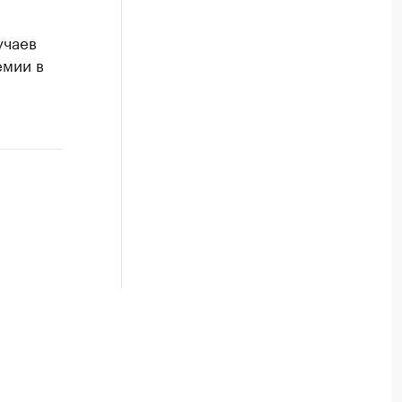
учаев
емии в