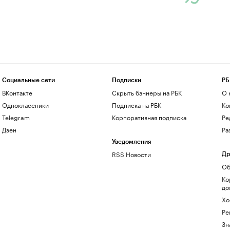
Социальные сети
Подписки
РБ
ВКонтакте
Скрыть баннеры на РБК
О 
Одноклассники
Подписка на РБК
Ко
Telegram
Корпоративная подписка
Ре
Дзен
Ра
Уведомления
RSS Новости
Др
Об
Ко
до
Хо
Ре
Зн