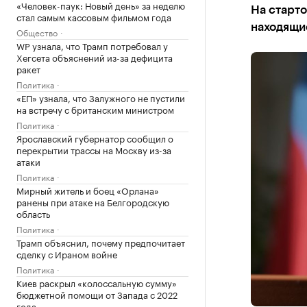
«Человек-паук: Новый день» за неделю
На старто
стал самым кассовым фильмом года
находящие
Общество
WP узнала, что Трамп потребовал у
Хегсета объяснений из-за дефицита
ракет
Политика
«ЕП» узнала, что Залужного не пустили
на встречу с британским министром
Политика
Ярославский губернатор сообщил о
перекрытии трассы на Москву из-за
атаки
Политика
Мирный житель и боец «Орлана»
ранены при атаке на Белгородскую
область
Политика
Трамп объяснил, почему предпочитает
сделку с Ираном войне
Политика
Киев раскрыл «колоссальную сумму»
бюджетной помощи от Запада с 2022
года