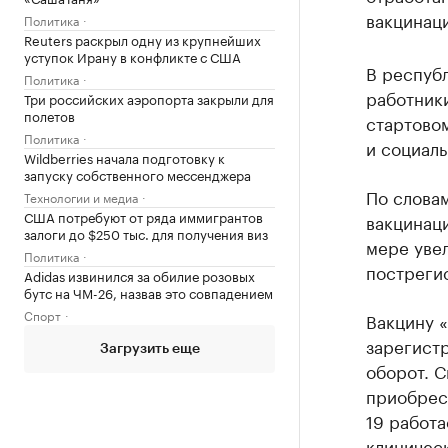
вакцинаци
Политика
Reuters раскрыл одну из крупнейших
уступок Ирану в конфликте с США
В респуб
Политика
работники
Три российских аэропорта закрыли для
полетов
стартово
Политика
и социаль
Wildberries начала подготовку к
запуску собственного мессенджера
По слова
Технологии и медиа
США потребуют от ряда иммигрантов
вакцинац
залоги до $250 тыс. для получения виз
мере уве
Политика
постреги
Adidas извинился за обилие розовых
бутс на ЧМ-26, назвав это совпадением
Спорт
Вакцину «
зарегистр
Загрузить еще
оборот. 
приобрес
19 работа
клиническ