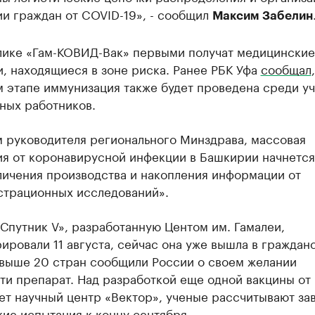
и граждан от COVID-19», - сообщил
Максим Забелин
лике «Гам-КОВИД-Вак» первыми получат медицинские
, находящиеся в зоне риска. Ранее РБК Уфа
сообщал
м этапе иммунизация также будет проведена среди у
ных работников.
м руководителя регионального Минздрава, массовая
ия от коронавирусной инфекции в Башкирии начнется
личения производства и накопления информации от
страционных исследований».
Спутник V», разработанную Центом им. Гамалеи,
ировали 11 августа, сейчас она уже вышла в граждан
Свыше 20 стран сообщили России о своем желании
ти препарат. Над разработкой еще одной вакцины от
ет научный центр «Вектор», ученые рассчитывают за
ие испытания к концу сентября.