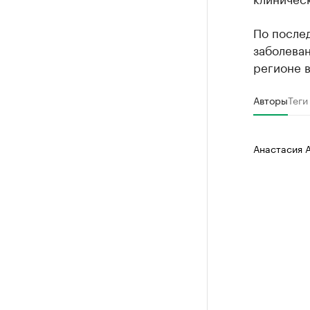
По после
заболева
регионе в
Авторы
Теги
Анастасия 