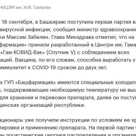
 НИЦЭМ им. Н.Ф. Гамалеи
 18 сентября, в Башкирию поступила первая партия 
авирусной инфекции, сообщил министр здравоохране
и Максим Забелин. Глава Минздрава отметил, что на
фармация» приняли разработанный в Центре им. Гам
 «Гам-КОВИД-Вак» (Спутник V) с соблюдением всех
ций. Вакцина, по его словам, способна выработать у
иммунитет к COVID-19 сроком до двух лет.
ах ГУП «Башфармация» имеются специальные холодил
и, поддерживающие необходимую температуру не выш
для хранения и перевозки препарата, далее он посту
цинских организаций республики.
ационары уже получили инструкции по условиям ее х
тировки и применению препарата. На первой партии 
ны логистические цепочки распределения и организа