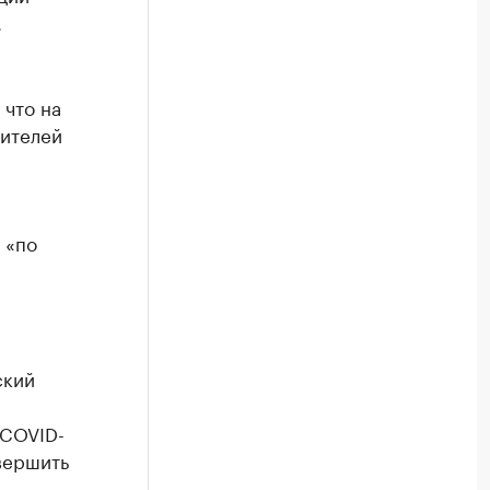
.
, что на
чителей
 «по
ский
 COVID-
вершить