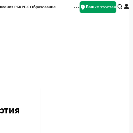
Башкортостан
вления РБК
РБК Образование
редитные рейтинги
Франшизы
Газета
ок наличной валюты
ртия