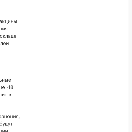
вакцины
ния
 складе
алеи
ьные
е -18
пит в
ранения,
будут
ции