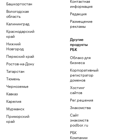
Контактная
Башкортостан
информация
Вологодская
Редакция
область
Размещение
Калининград
рекламы
Краснодарский
край
Другие
Нижний
продукты
Новгород
РБК
Пермский край
Облако для
бизнеса
Ростов-на-Дону
Корпоративный
Татарстан
регистратор
Тюмень
доменов
Черноземье
Хостинг
сайтов
Кавказ
Рег.решения
Карелия
Знакомства
Мурманск
Сайт
Приморский
знакомств
край
podbor.ru
РБК
Компании