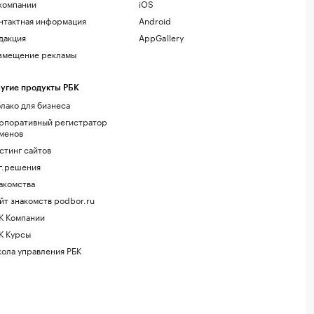
компании
iOS
нтактная информация
Android
дакция
AppGallery
змещение рекламы
угие продукты РБК
лако для бизнеса
рпоративный регистратор
менов
стинг сайтов
г.решения
акомства
йт знакомств podbor.ru
К Компании
К Курсы
ола управления РБК