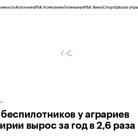
жимость
Autonews
РБК Компании
Телеканал
РБК Вино
Спорт
Школа упра
д
Стиль
Крипто
РБК Бизнес-среда
Дискуссионный клуб
Исследования
К
рагентов
Политика
Экономика
Бизнес
Технологии и медиа
Финансы
Рын
ан
 беспилотников у аграриев
рии вырос за год в 2,6 раза