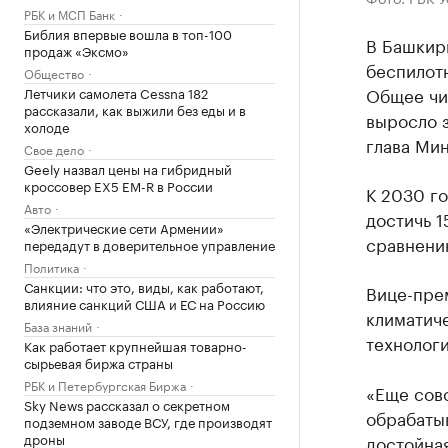
РБК и МСП Банк
Библия впервые вошла в топ-100
В Башкир
продаж «Эксмо»
беспилотн
Общество
Общее чи
Летчики самолета Cessna 182
рассказали, как выжили без еды и в
выросло з
холоде
глава Ми
Свое дело
Geely назвал цены на гибридный
кроссовер EX5 EM-R в России
К 2030 го
Авто
достичь 1
«Электрические сети Армении»
сравнени
передадут в доверительное управление
Политика
Санкции: что это, виды, как работают,
Вице-прем
влияние санкций США и ЕС на Россию
климатич
База знаний
технолог
Как работает крупнейшая товарно-
сырьевая биржа страны
РБК и Петербургская Биржа
«Еще совс
Sky News рассказал о секретном
обрабаты
подземном заводе ВСУ, где производят
дроны
достойна