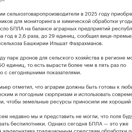
ии сельхозтоваропроизводители в 2025 году приобре
иков для мониторинга и химической обработки угод
сло БПЛА на балансе аграрных предприятий респуб
а год в 2,6 раза, до 29 единиц, сообщил вице-премь
нсельхоза Башкирии Ильшат Фазрахманов.
ду парк дронов для сельского хозяйства в регионе м
50 единиц, то есть вырасти более чем в пять раз по
ю с сегодняшними показателями.
ьер отметил, что аграрии должны быть готовы к лю
еским и погодным сюрпризам и использовать соврем
ии, чтобы земельные ресурсы приносили им хороший 
ем недавно мы и представить не могли, что поля буд
вать беспилотники. Однако сегодня БПЛА — это уже
я альтернатива традиционным средствам обработки п