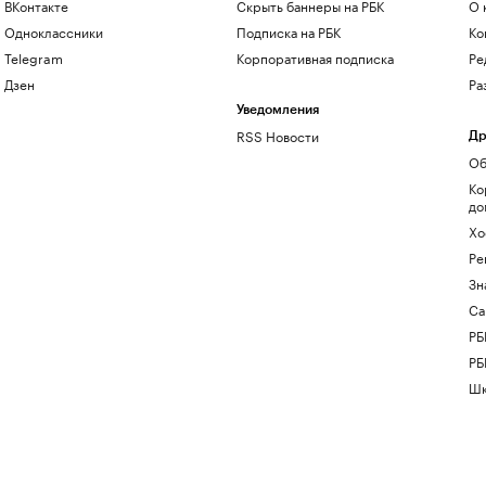
ВКонтакте
Скрыть баннеры на РБК
О 
Одноклассники
Подписка на РБК
Ко
Telegram
Корпоративная подписка
Ре
Дзен
Ра
Уведомления
RSS Новости
Др
Об
Ко
до
Хо
Ре
Зн
Са
РБ
РБ
Шк