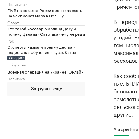
Политика
причем с
FIVB не накажет Россию за отказ ехать
на чемпионат мира в Польшу
В период 
Спорт
обработал
Кто такой косовар Мирлинд Даку и
почему фанаты «Спартака» ему не рады
угодий. Б
РБК
том числе
Эксперты назвали преимущества и
максималь
недостатки обучения в вузах Китая
расходов 
РАДИО
Общество
Военная операция на Украине. Онлайн
Как
сооб
Политика
тыс. БПЛА
беспилот
Загрузить еще
самолетно
сельского
другие.
Авторы
Теги