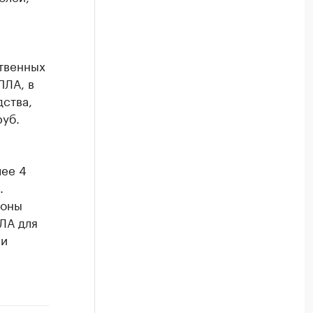
ственных
ПЛА, в
ства,
руб.
лее 4
.
роны
ЛА для
 и