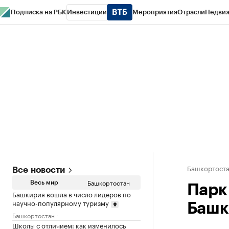
Подписка на РБК
Инвестиции
Мероприятия
Отрасли
Недви
РБК Курсы
РБК Life
Тренды
Визионеры
Национальные проекты
Горо
Спецпроекты СПб
Конференции СПб
Спецпроекты
Проверка конт
Башкортост
Все новости
Башкортостан
Весь мир
Парк
Башкирия вошла в число лидеров по
научно-популярному туризму
Башки
Башкортостан
Школы с отличием: как изменилось