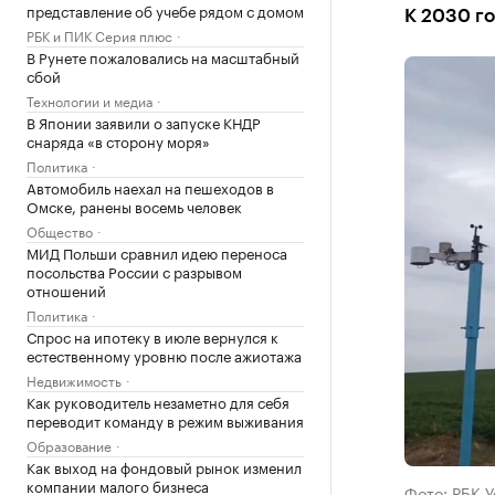
представление об учебе рядом с домом
К 2030 го
РБК и ПИК Серия плюс
В Рунете пожаловались на масштабный
сбой
Технологии и медиа
В Японии заявили о запуске КНДР
снаряда «в сторону моря»
Политика
Автомобиль наехал на пешеходов в
Омске, ранены восемь человек
Общество
МИД Польши сравнил идею переноса
посольства России с разрывом
отношений
Политика
Спрос на ипотеку в июле вернулся к
естественному уровню после ажиотажа
Недвижимость
Как руководитель незаметно для себя
переводит команду в режим выживания
Образование
Как выход на фондовый рынок изменил
компании малого бизнеса
Фото: РБК 