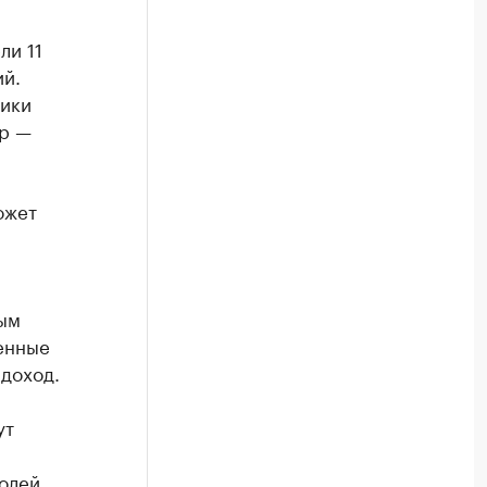
ли 11
ий.
лики
ер —
ожет
бым
енные
доход.
ут
олей,