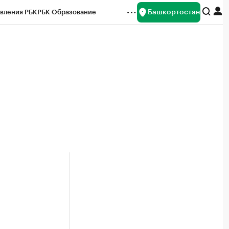
Башкортостан
вления РБК
РБК Образование
редитные рейтинги
Франшизы
Газета
ок наличной валюты