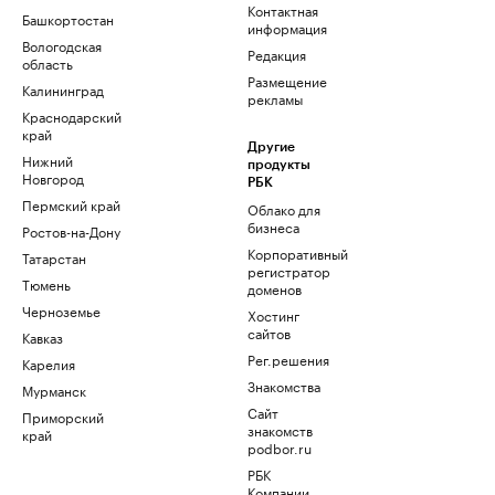
Контактная
Башкортостан
информация
Вологодская
Редакция
область
Размещение
Калининград
рекламы
Краснодарский
край
Другие
Нижний
продукты
Новгород
РБК
Пермский край
Облако для
бизнеса
Ростов-на-Дону
Корпоративный
Татарстан
регистратор
Тюмень
доменов
Черноземье
Хостинг
сайтов
Кавказ
Рег.решения
Карелия
Знакомства
Мурманск
Сайт
Приморский
знакомств
край
podbor.ru
РБК
Компании