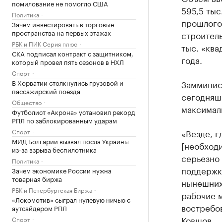
помилование не помогло США
595,5 тыс
Политика
прошлого
Зачем инвестировать в торговые
пространства на первых этажах
строитель
РБК и ПИК Серия плюс
тыс. «ква
СКА подписал контракт с защитником,
года.
который провел пять сезонов в НХЛ
Спорт
В Хорватии столкнулись грузовой и
Замминист
пассажирский поезда
сегодняш
Общество
максимал
Футболист «Акрона» установил рекорд
РПЛ по заблокированным ударам
Спорт
«Везде, г
МИД Болгарии вызвал посла Украины
[необходи
из-за взрыва беспилотника
серьезно
Политика
поддержки
Зачем экономике России нужна
товарная биржа
нынешних 
РБК и Петербургская Биржа
рабочие 
«Локомотив» сыграл нулевую ничью с
востребо
аутсайдером РПЛ
Ковшов.
Спорт