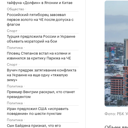
тайфуна «Долфин» в Японии и Китае
Общество
Российский пятиборец завоевал
первое золото на ЧЕ после допуска с
флагом
Спорт
Турция предложила России и Украине
объявить мораторий на бои
Политика
Пловец Степанов встал на колени и
извинился за критику Парижа на ЧЕ
Спорт
Вучич предрек затягивание конфликта
на Украине на еще одну «тяжелую
зиму»
Политика
Премьер Венгрии раскрыл, кто станет
президентом
Политика
Иран предложил США «исправить
поведение» по шести пунктам
Фото: РБК 
Политика
Сын Байдена признал, что его
Объем вв