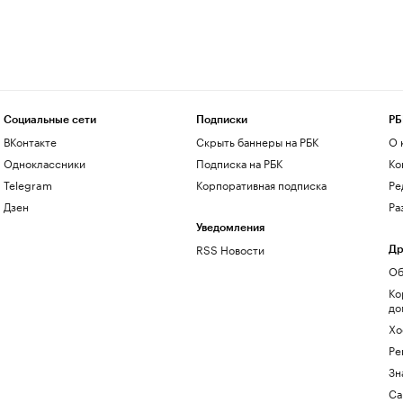
Социальные сети
Подписки
РБ
ВКонтакте
Скрыть баннеры на РБК
О 
Одноклассники
Подписка на РБК
Ко
Telegram
Корпоративная подписка
Ре
Дзен
Ра
Уведомления
RSS Новости
Др
Об
Ко
до
Хо
Ре
Зн
Са