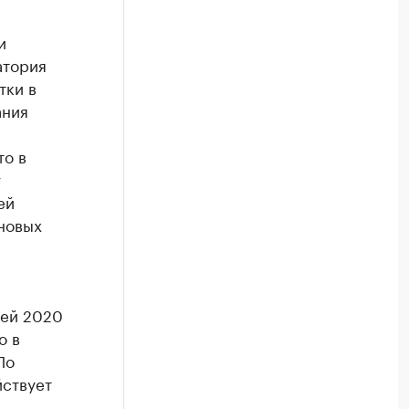
и
атория
тки в
ания
то в
у
ей
новых
лей 2020
о в
По
йствует