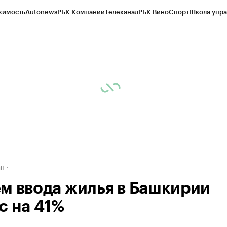
жимость
Autonews
РБК Компании
Телеканал
РБК Вино
Спорт
Школа упра
д
Стиль
Крипто
РБК Бизнес-среда
Дискуссионный клуб
Исследования
К
рагентов
Политика
Экономика
Бизнес
Технологии и медиа
Финансы
Рын
ан
м ввода жилья в Башкирии
с на 41%