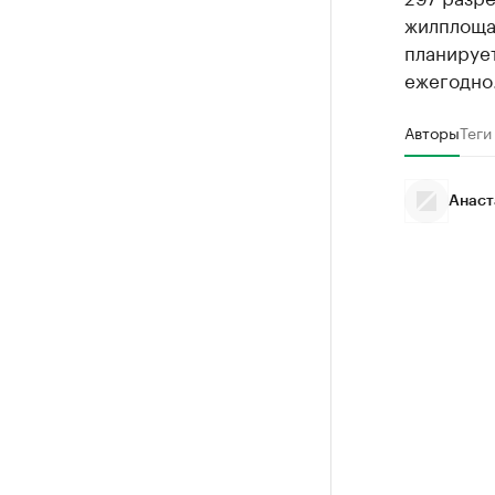
жилплощад
планируе
ежегодно
Авторы
Теги
Анаст