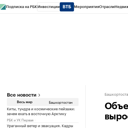
Подписка на РБК
Инвестиции
Мероприятия
Отрасли
Недви
РБК Курсы
РБК Life
Тренды
Визионеры
Национальные проекты
Горо
Спецпроекты СПб
Конференции СПб
Спецпроекты
Проверка конт
Башкортост
Все новости
Башкортостан
Весь мир
Объе
Киты, тундра и космические пейзажи:
зачем ехать в восточную Арктику
выро
РБК и УК Первая
Ураганный ветер и эвакуация. Кадры