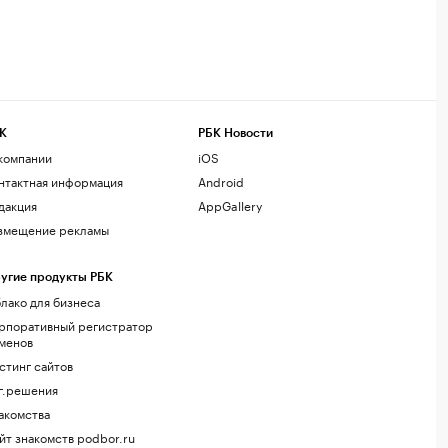
К
РБК Новости
компании
iOS
нтактная информация
Android
дакция
AppGallery
змещение рекламы
угие продукты РБК
лако для бизнеса
рпоративный регистратор
менов
стинг сайтов
г.решения
акомства
йт знакомств podbor.ru