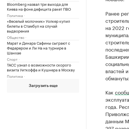
Bloomberg назвал три выхода для
Киева на фоне дефицита ракет ПВО
Ранее рег
Политика
строител
«Веселый молочник» Уолкер купил
билеты в Стамбул на случай
на 2022 г
выдворения
муниципал
Общество
строитель
Марат и Динара Сафины сыграют с
Федерером и Ли На на турнире в
последнем
Шанхае
Башкирии
Спорт
социальны
ТАСС узнал о возможности скорого
визита Уиткоффа и Кушнера в Москву
властей и
Политика
обмануты
Загрузить еще
Как
сооб
эксплуата
года. Рес
Приволжс
данным Ми
297 разр