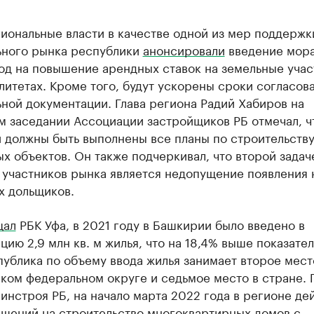
иональные власти в качестве одной из мер поддержк
ьного рынка республики
анонсировали
введение мор
од на повышение арендных ставок на земельные учас
итетах. Кроме того, будут ускорены сроки согласов
ной документации. Глава региона Радий Хабиров на
 заседании Ассоциации застройщиков РБ отмечал, ч
 должны быть выполнены все планы по строительств
х объектов. Он также подчеркивал, что второй задач
 участников рынка является недопущение появления 
х дольщиков.
щал
РБК Уфа, в 2021 году в Башкирии было введено в
цию 2,9 млн кв. м жилья, что на 18,4% выше показате
публика по объему ввода жилья занимает второе мест
ком федеральном округе и седьмое место в стране. 
нстроя РБ, на начало марта 2022 года в регионе де
ешений на строительство многоквартирных домов с