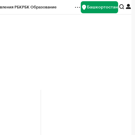
Башкортостан
вления РБК
РБК Образование
редитные рейтинги
Франшизы
Газета
ок наличной валюты