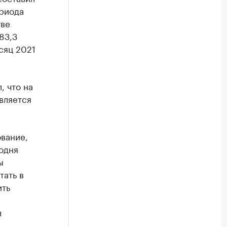
ериода
тве
83,3
сяц 2021
, что на
вляется
вание,
одня
ы
тать в
ить
л