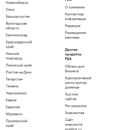
Новосибирск
О компании
Омск
Контактная
Башкортостан
информация
Вологодская
Редакция
область
Размещение
Калининград
рекламы
Краснодарский
край
Другие
Нижний
продукты
Новгород
РБК
Пермский край
Облако для
бизнеса
Ростов-на-Дону
Корпоративный
Татарстан
регистратор
Тюмень
доменов
Черноземье
Хостинг
сайтов
Кавказ
Рег.решения
Карелия
Знакомства
Мурманск
Сайт
Приморский
знакомств
край
podbor.ru