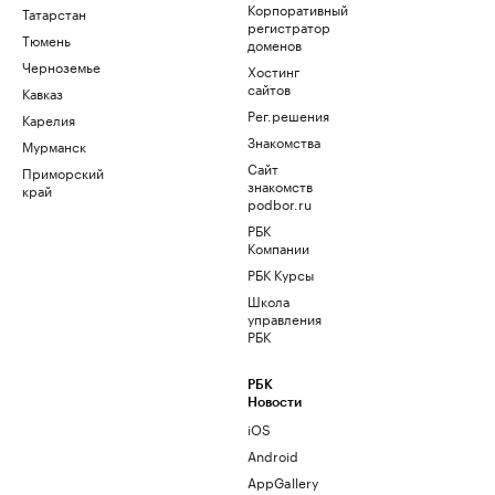
Корпоративный
Татарстан
регистратор
Тюмень
доменов
Черноземье
Хостинг
сайтов
Кавказ
Рег.решения
Карелия
Знакомства
Мурманск
Сайт
Приморский
знакомств
край
podbor.ru
РБК
Компании
РБК Курсы
Школа
управления
РБК
РБК
Новости
iOS
Android
AppGallery