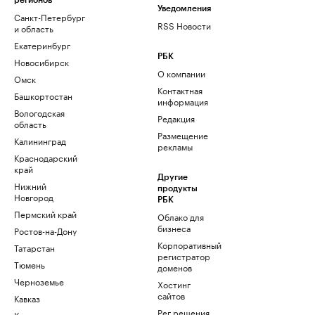
регионов
Уведомления
Санкт-Петербург
RSS Новости
и область
Екатеринбург
РБК
Новосибирск
О компании
Омск
Контактная
Башкортостан
информация
Вологодская
Редакция
область
Размещение
Калининград
рекламы
Краснодарский
край
Другие
Нижний
продукты
Новгород
РБК
Пермский край
Облако для
бизнеса
Ростов-на-Дону
Корпоративный
Татарстан
регистратор
Тюмень
доменов
Черноземье
Хостинг
сайтов
Кавказ
Рег.решения
Карелия