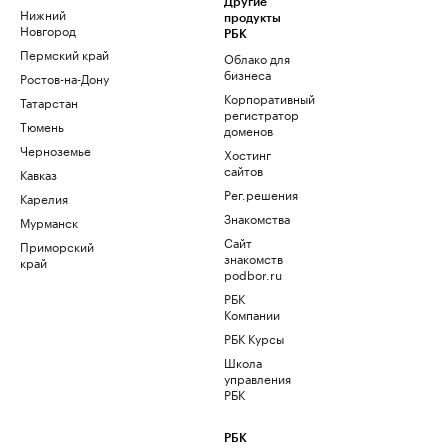
Другие
Нижний
продукты
Новгород
РБК
Пермский край
Облако для
бизнеса
Ростов-на-Дону
Корпоративный
Татарстан
регистратор
Тюмень
доменов
Черноземье
Хостинг
сайтов
Кавказ
Рег.решения
Карелия
Знакомства
Мурманск
Сайт
Приморский
знакомств
край
podbor.ru
РБК
Компании
РБК Курсы
Школа
управления
РБК
РБК