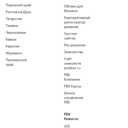
Пермский край
Облако для
бизнеса
Ростов-на-Дону
Корпоративный
Татарстан
регистратор
Тюмень
доменов
Черноземье
Хостинг
сайтов
Кавказ
Рег.решения
Карелия
Знакомства
Мурманск
Сайт
Приморский
знакомств
край
podbor.ru
РБК
Компании
РБК Курсы
Школа
управления
РБК
РБК
Новости
iOS