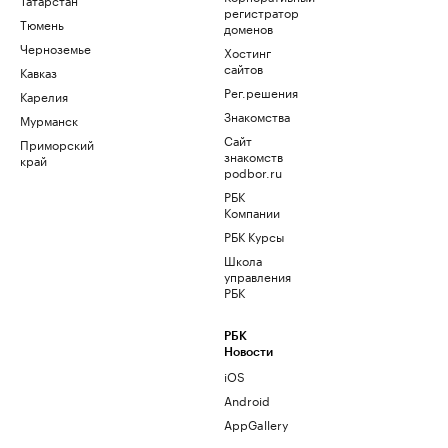
регистратор
Тюмень
доменов
Черноземье
Хостинг
сайтов
Кавказ
Рег.решения
Карелия
Знакомства
Мурманск
Сайт
Приморский
знакомств
край
podbor.ru
РБК
Компании
РБК Курсы
Школа
управления
РБК
РБК
Новости
iOS
Android
AppGallery