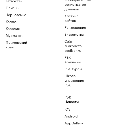
Татарстан
регистратор
Тюмень
доменов
Черноземье
Хостинг
сайтов
Кавказ
Рег.решения
Карелия
Знакомства
Мурманск
Сайт
Приморский
знакомств
край
podbor.ru
РБК
Компании
РБК Курсы
Школа
управления
РБК
РБК
Новости
iOS
Android
AppGallery