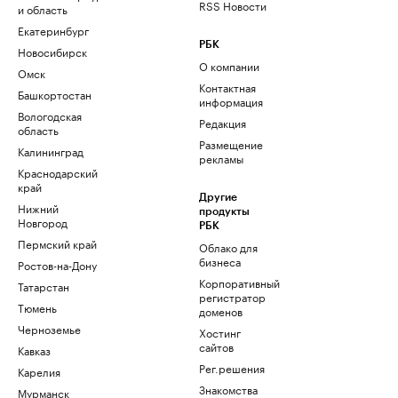
RSS Новости
и область
Екатеринбург
РБК
Новосибирск
О компании
Омск
Контактная
Башкортостан
информация
Вологодская
Редакция
область
Размещение
Калининград
рекламы
Краснодарский
край
Другие
Нижний
продукты
Новгород
РБК
Пермский край
Облако для
бизнеса
Ростов-на-Дону
Корпоративный
Татарстан
регистратор
Тюмень
доменов
Черноземье
Хостинг
сайтов
Кавказ
Рег.решения
Карелия
Знакомства
Мурманск