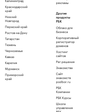
Калининград
рекламы
Краснодарский
край
Другие
Нижний
продукты
Новгород
РБК
Пермский край
Облако для
бизнеса
Ростов-на-Дону
Корпоративный
Татарстан
регистратор
Тюмень
доменов
Черноземье
Хостинг
сайтов
Кавказ
Рег.решения
Карелия
Знакомства
Мурманск
Сайт
Приморский
знакомств
край
podbor.ru
РБК
Компании
РБК Курсы
Школа
управления
РБК