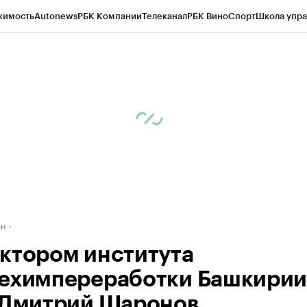
жимость
Autonews
РБК Компании
Телеканал
РБК Вино
Спорт
Школа упра
д
Стиль
Крипто
РБК Бизнес-среда
Дискуссионный клуб
Исследования
К
рагентов
Политика
Экономика
Бизнес
Технологии и медиа
Финансы
Рын
ан
ктором института
ехимпереработки Башкири
 Дмитрий Шаронов