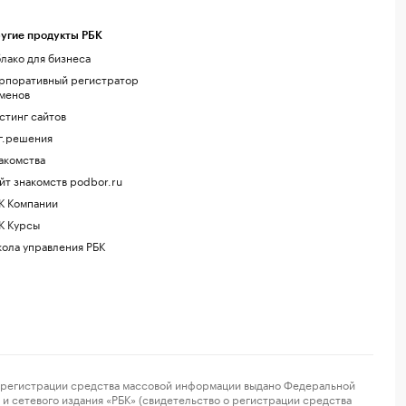
угие продукты РБК
лако для бизнеса
рпоративный регистратор
менов
стинг сайтов
г.решения
акомства
йт знакомств podbor.ru
К Компании
К Курсы
ола управления РБК
регистрации средства массовой информации выдано Федеральной
и сетевого издания «РБК» (свидетельство о регистрации средства