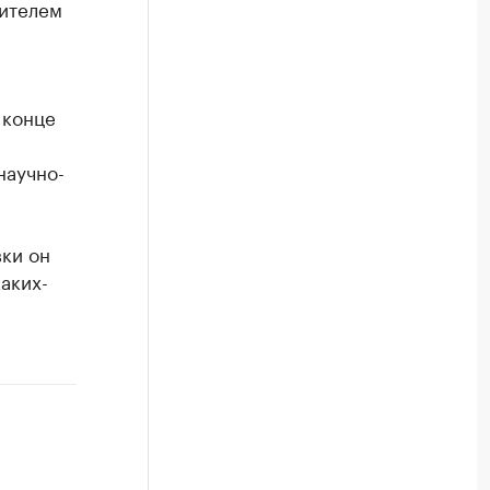
ителем
 конце
научно-
вки он
аких-