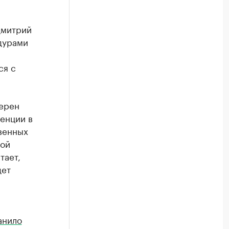
Дмитрий
дурами
ся с
мерен
тенции в
твенных
вой
тает,
дет
анило