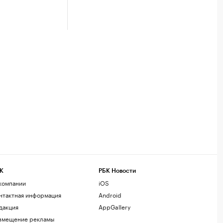
К
РБК Новости
компании
iOS
нтактная информация
Android
дакция
AppGallery
змещение рекламы