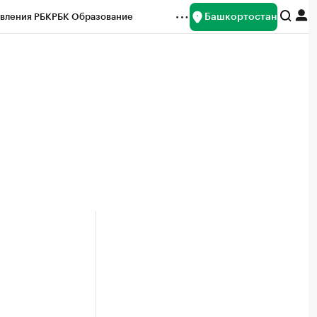
Башкортостан
вления РБК
РБК Образование
редитные рейтинги
Франшизы
Газета
ок наличной валюты
и