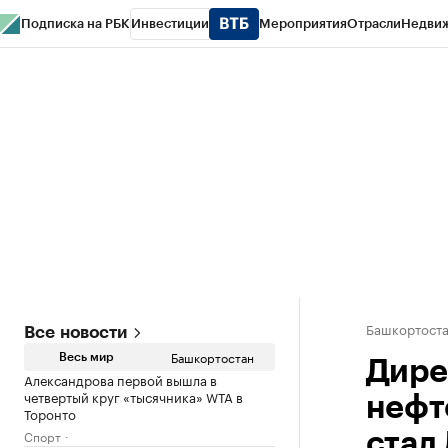
Подписка на РБК
Инвестиции
Мероприятия
Отрасли
Недви
РБК Курсы
РБК Life
Тренды
Визионеры
Национальные проекты
Горо
Спецпроекты СПб
Конференции СПб
Спецпроекты
Проверка конт
Башкортост
Все новости
Башкортостан
Весь мир
Дире
Александрова первой вышла в
четвертый круг «тысячника» WTA в
нефт
Торонто
Спорт
стал