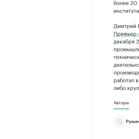
более 20 
института
Дмитрий 
Премьер-
декабря 2
промышле
техничес
деятельно
производс
работал в
либо круп
Авторы
Рушан