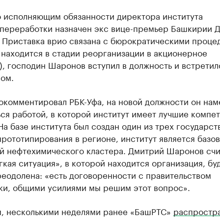
 исполняющим обязанности директора института
переработки назначен экс вице-премьер Башкирии 
 Приставка врио связана с бюрократическими проце
 находится в стадии реорганизации в акционерное
, господин Шаронов вступил в должность и встретил
ом.
окомментировал РБК-Уфа, на новой должности он на
ся работой, в которой институт имеет лучшие компе
На базе института был создан один из трех государс
рототипирования в регионе, институт является базо
й нефтехимического кластера. Дмитрий Шаронов счи
гкая ситуация», в которой находится организация, бу
еодолена: «есть договоренности с правительством
ки, общими усилиями мы решим этот вопрос».
, несколькими неделями ранее «БашРТС»
распростр