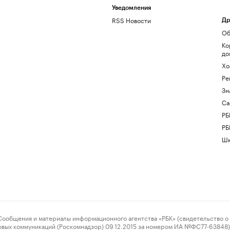
Уведомления
RSS Новости
Др
Об
Ко
до
Хо
Ре
Зн
Са
РБ
РБ
Шк
ения и материалы информационного агентства «РБК» (свидетельство о 
овых коммуникаций (Роскомнадзор) 09.12.2015 за номером ИА №ФС77-63848) 