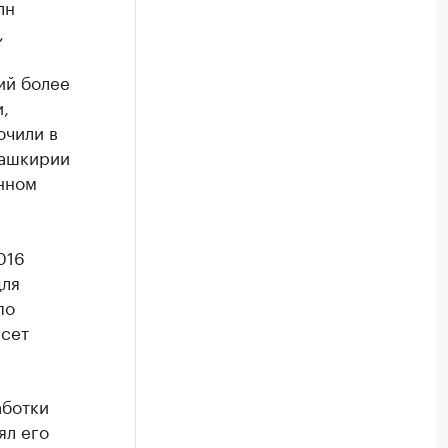
лн
,
ий более
,
ючили в
Башкирии
енном
016
для
по
есет
аботки
ял его