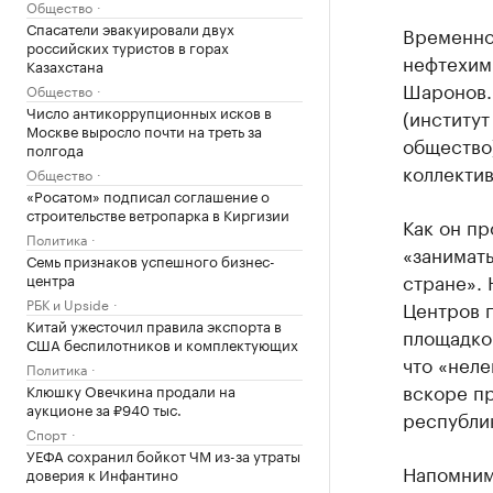
Общество
Спасатели эвакуировали двух
Временно
российских туристов в горах
нефтехим
Казахстана
Шаронов.
Общество
Число антикоррупционных исков в
(институт
Москве выросло почти на треть за
общество)
полгода
коллектив
Общество
«Росатом» подписал соглашение о
строительстве ветропарка в Киргизии
Как он пр
Политика
«занимать
Семь признаков успешного бизнес-
стране». 
центра
РБК и Upside
Центров п
Китай ужесточил правила экспорта в
площадко
США беспилотников и комплектующих
что «неле
Политика
вскоре пр
Клюшку Овечкина продали на
аукционе за ₽940 тыс.
республи
Спорт
УЕФА сохранил бойкот ЧМ из-за утраты
Напомним
доверия к Инфантино