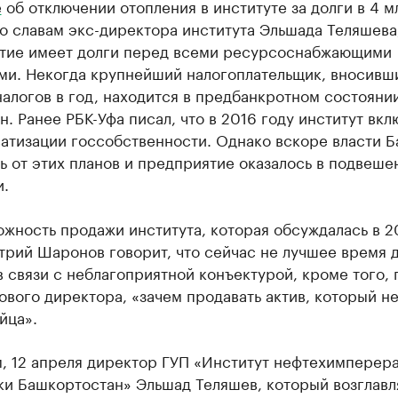
е
об отключении отопления в институте за долги в 4 м
о славам экс-директора института Эльшада Теляшева
тие имеет долги перед всеми ресурсоснабжающими
ми. Некогда крупнейший налогоплательщик, вносивш
алогов в год, находится в предбанкротном состоянии
н. Ранее РБК-Уфа писал, что в 2016 году институт вкл
ватизации госсобственности. Однако вскоре власти 
ь от этих планов и предприятие оказалось в подвеш
и.
жность продажи института, которая обсуждалась в 2
трий Шаронов говорит, что сейчас не лучшее время 
 связи с неблагоприятной конъектурой, кроме того, 
вого директора, «зачем продавать актив, который н
йца».
, 12 апреля директор ГУП «Институт нефтехимперер
ки Башкортостан» Эльшад Теляшев, который возглавл