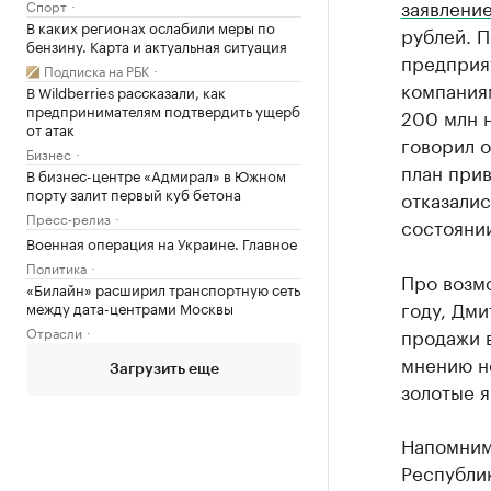
заявлени
Спорт
В каких регионах ослабили меры по
рублей. П
бензину. Карта и актуальная ситуация
предприя
Подписка на РБК
компания
В Wildberries рассказали, как
предпринимателям подтвердить ущерб
200 млн н
от атак
говорил о
Бизнес
план при
В бизнес-центре «Адмирал» в Южном
порту залит первый куб бетона
отказалис
Пресс-релиз
состояни
Военная операция на Украине. Главное
Политика
Про возмо
«Билайн» расширил транспортную сеть
году, Дми
между дата-центрами Москвы
Отрасли
продажи в
мнению но
Загрузить еще
золотые я
Напомним
Республи