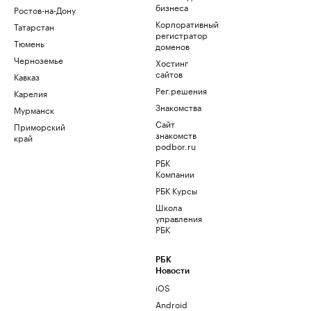
бизнеса
Ростов-на-Дону
Корпоративный
Татарстан
регистратор
Тюмень
доменов
Черноземье
Хостинг
сайтов
Кавказ
Рег.решения
Карелия
Знакомства
Мурманск
Сайт
Приморский
знакомств
край
podbor.ru
РБК
Компании
РБК Курсы
Школа
управления
РБК
РБК
Новости
iOS
Android