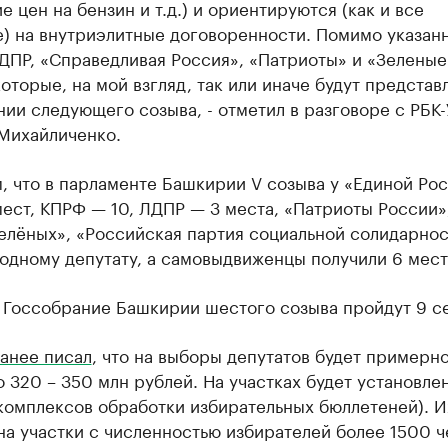
 цен на бензин и т.д.) и ориентируются (как и все
е) на внутриэлитные договоренности. Помимо указан
ДПР, «Справедливая Россия», «Патриоты» и «Зеленые»
которые, на мой взгляд, так или иначе будут представ
ии следующего созыва, - отметил в разговоре с РБК
Михайличенко.
, что в парламенте Башкирии V созыва у «Единой Ро
ест, КПРФ — 10, ЛДПР — 3 места, «Патриоты России»
елёных», «Российская партия социальной солидарно
одному депутату, а самовыдвиженцы получили 6 мест
 Госсобрание Башкирии шестого созыва пройдут 9 с
анее писал
, что на выборы депутатов будет примерн
 320 – 350 млн рублей. На участках будет установле
комплексов обработки избирательных бюллетеней). И
на участки с численностью избирателей более 1500 ч