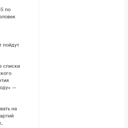
55 по
еловек
т пойдут
е списки
ского
ртия
оду» —
вать на
партий
к,