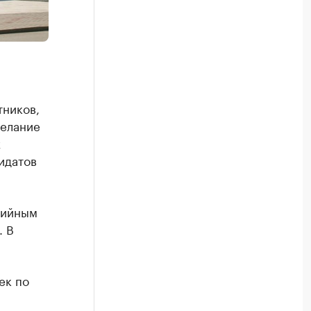
тников,
желание
х
идатов
тийным
. В
ек по