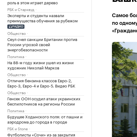
роль в этом играет дерево
РБК и Старквуд
Эксперты и студенты назвали
Самое бол
преимущества обучения за рубежом
по одному
РАДИО
«Граждан
Общество
Сеул счел санкции Британии против
России угрозой своей
энергобезопасности
Политика
На 88-м году жизни ушел из жизни
художник Николай Марков
Общество
Отличия бензина классов Евро-2,
Евро-3, Евро-4 и Евро-5. Видео РБК
Общество
Генсек ООН осудил атаки украинских
беспилотников на регионы России
Политика
Будущее Ходынского поля: от пашни и
аэродрома до города в городе
РБК и Stone
Футболисты «Сочи» из-за закрытия