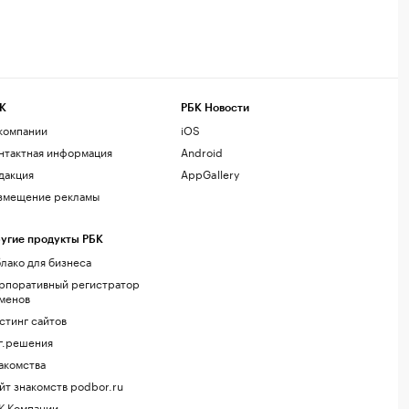
К
РБК Новости
компании
iOS
нтактная информация
Android
дакция
AppGallery
змещение рекламы
угие продукты РБК
лако для бизнеса
рпоративный регистратор
менов
стинг сайтов
г.решения
акомства
йт знакомств podbor.ru
К Компании