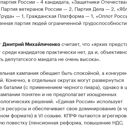
партия России – 4 кандидата, «Защитники Отечества
 Партия ветеранов России — 2, Партия Дела — 2, «Ябл
Труда» — 1, Гражданская Платформа — 1, «Оплот Росс
енная партия людей ограниченной трудоспособности
г
считает, что «ярких предст
Дмитрий Михайличенко
 среди кандидатов практически нет, да и, объективно
ь депутатского мандата не очень высока».
ельная кампания обещает быть спокойной, а конкуре
. Конечно, в отдельных округах могут развернуться
 баталии (с применением черного пиара), однако в 
кампании понятен и не предполагает изощренных
нологических решений. «Единая Россия» использует
я ресурсы и обеспечивает свое доминирование (в ч
ном формате) в VI созыве. КПРФ пытаются агрегиров
ую повестку (пенсионная реформа, повышение НДС,