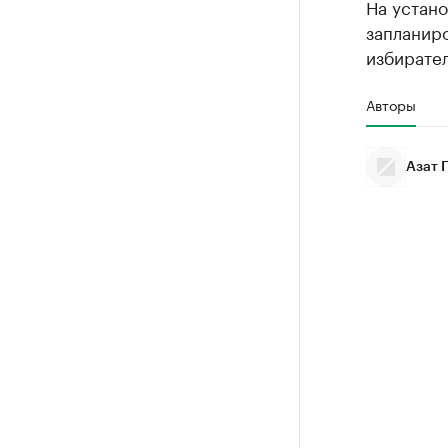
На устано
запланиро
избирател
Авторы
Азат 