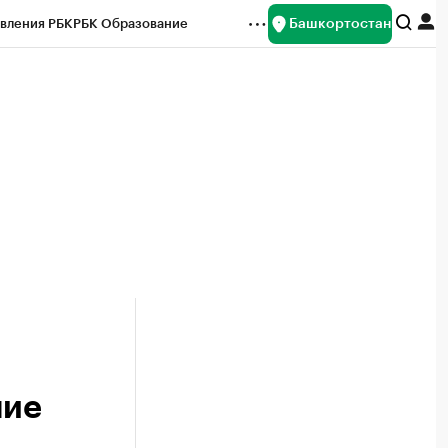
Башкортостан
вления РБК
РБК Образование
редитные рейтинги
Франшизы
Газета
ок наличной валюты
ние