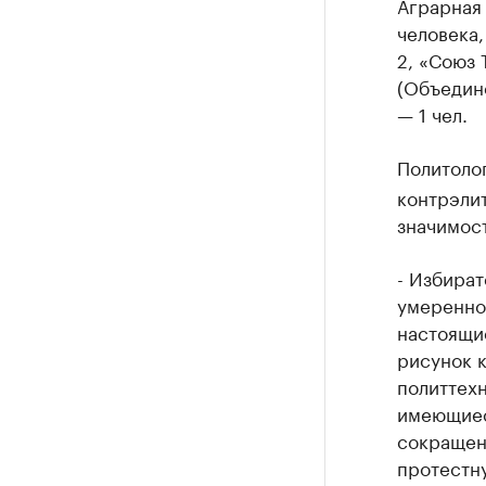
Аграрная 
человека,
2, «Союз 
(Объедин
— 1 чел.
Политоло
контрэлит
значимост
- Избират
умеренной
настоящие
рисунок 
политтех
имеющиес
сокращен
протестн