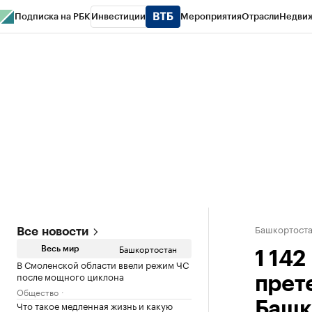
Подписка на РБК
Инвестиции
Мероприятия
Отрасли
Недви
РБК Курсы
РБК Life
Тренды
Визионеры
Национальные проекты
Горо
Спецпроекты СПб
Конференции СПб
Спецпроекты
Проверка конт
Башкортост
Все новости
Башкортостан
Весь мир
1 142
В Смоленской области ввели режим ЧС
после мощного циклона
прет
Общество
Что такое медленная жизнь и какую
Башк