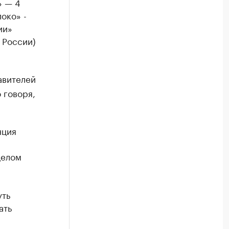
» — 4
око» -
ии»
 России)
авителей
 говоря,
нция
целом
уть
ать