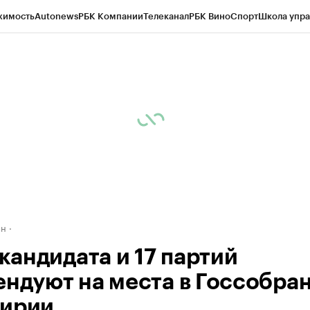
жимость
Autonews
РБК Компании
Телеканал
РБК Вино
Спорт
Школа упра
д
Стиль
Крипто
РБК Бизнес-среда
Дискуссионный клуб
Исследования
К
рагентов
Политика
Экономика
Бизнес
Технологии и медиа
Финансы
Рын
ан
 кандидата и 17 партий
ендуют на места в Госсобра
ирии