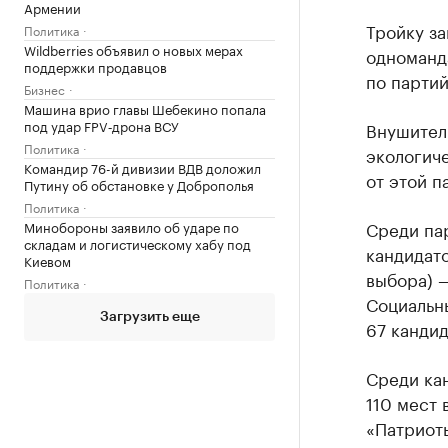
Армении
Тройку за
Политика
Wildberries объявил о новых мерах
одноманда
поддержки продавцов
по партий
Бизнес
Машина врио главы Шебекино попала
под удар FPV‑дрона ВСУ
Внушител
Политика
экологиче
Командир 76-й дивизии ВДВ доложил
от этой 
Путину об обстановке у Доброполья
Политика
Среди па
Минобороны заявило об ударе по
складам и логистическому хабу под
кандидато
Киевом
выбора) —
Политика
Социальн
Загрузить еще
67 кандид
Среди кан
110 мест 
«Патриоты