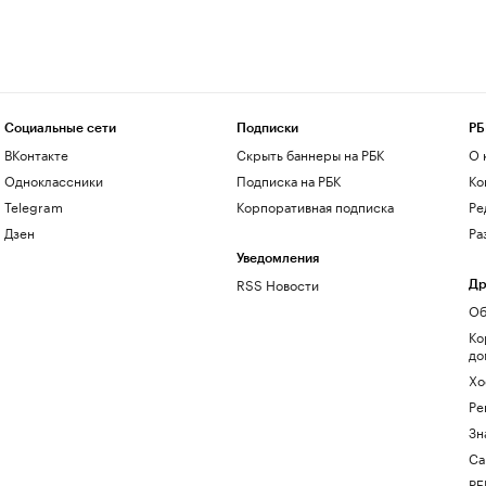
Социальные сети
Подписки
РБ
ВКонтакте
Скрыть баннеры на РБК
О 
Одноклассники
Подписка на РБК
Ко
Telegram
Корпоративная подписка
Ре
Дзен
Ра
Уведомления
RSS Новости
Др
Об
Ко
до
Хо
Ре
Зн
Са
РБ