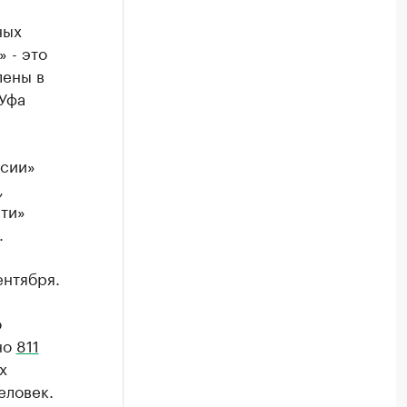
ных
 - это
лены в
-Уфа
ссии»
,
сти»
.
ентября.
о
но
811
х
еловек.