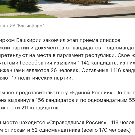
банк ИА "Башинформ"
ирком Башкирии закончил этап приема списков
кий партий и документов от кандидатов – одноманда
претендуют на места в парламент республики. Свое 
утатами Госсобрания изъявили 1 142 кандидата, из ни
женцами являются 26 человек. Остальные 1 116 канд
яют 17 политических партий.
льшое представительство у «Единой России». По пар
на выдвинула 156 кандидатов и по одномандатным 55
жности 211 кандидатов.
 месте находится «Справедливая Россия» - 118 челов
 спискам и 52 одномандатника (всего 170 человек)