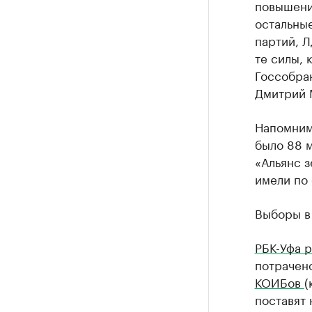
повышение
остальны
партий, Л
те силы, 
Госсобран
Дмитрий 
Напомним
было 88 м
«Альянс з
имели по 
Выборы в
РБК-Уфа р
потрачено
КОИБов
(
поставят 