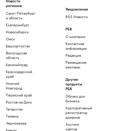
Новости
регионов
Уведомления
Санкт-Петербург
RSS Новости
и область
Екатеринбург
РБК
Новосибирск
О компании
Омск
Контактная
Башкортостан
информация
Вологодская
Редакция
область
Размещение
Калининград
рекламы
Краснодарский
край
Другие
Нижний
продукты
Новгород
РБК
Пермский край
Облако для
бизнеса
Ростов-на-Дону
Корпоративный
Татарстан
регистратор
Тюмень
доменов
Черноземье
Хостинг
сайтов
Кавказ