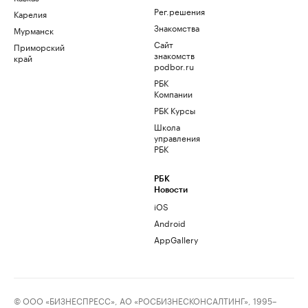
Рег.решения
Карелия
Знакомства
Мурманск
Сайт
Приморский
знакомств
край
podbor.ru
РБК
Компании
РБК Курсы
Школа
управления
РБК
РБК
Новости
iOS
Android
AppGallery
© ООО «БИЗНЕСПРЕСС», АО «РОСБИЗНЕСКОНСАЛТИНГ», 1995–