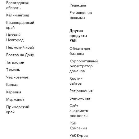
Вологодская
Редакция
область
Размещение
Калининград
рекламы
Краснодарский
край
Другие
Нижний
продукты
Новгород
РБК
Пермский край
Облако для
бизнеса
Ростов-на-Дону
Корпоративный
Татарстан
регистратор
Тюмень
доменов
Черноземье
Хостинг
сайтов
Кавказ
Рег.решения
Карелия
Знакомства
Мурманск
Сайт
Приморский
знакомств
край
podbor.ru
РБК
Компании
РБК Курсы