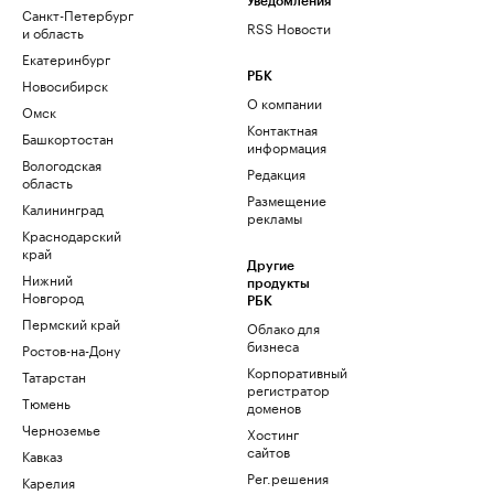
Уведомления
Санкт-Петербург
RSS Новости
и область
Екатеринбург
РБК
Новосибирск
О компании
Омск
Контактная
Башкортостан
информация
Вологодская
Редакция
область
Размещение
Калининград
рекламы
Краснодарский
край
Другие
Нижний
продукты
Новгород
РБК
Пермский край
Облако для
бизнеса
Ростов-на-Дону
Корпоративный
Татарстан
регистратор
Тюмень
доменов
Черноземье
Хостинг
сайтов
Кавказ
Рег.решения
Карелия