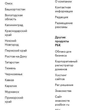
О компании
Омск
Контактная
Башкортостан
информация
Вологодская
Редакция
область
Размещение
Калининград
рекламы
Краснодарский
край
Другие
Нижний
продукты
Новгород
РБК
Пермский край
Облако для
бизнеса
Ростов-на-Дону
Корпоративный
Татарстан
регистратор
Тюмень
доменов
Черноземье
Хостинг
сайтов
Кавказ
Рег.решения
Карелия
Знакомства
Мурманск
Сайт
Приморский
знакомств
край
podbor.ru
РБК