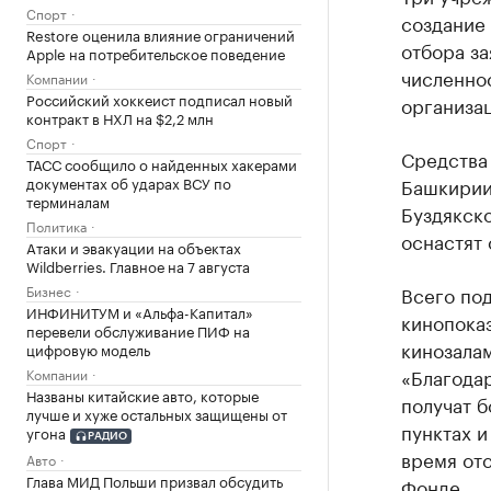
Спорт
создание 
Restore оценила влияние ограничений
отбора за
Apple на потребительское поведение
численнос
Компании
Российский хоккеист подписал новый
организац
контракт в НХЛ на $2,2 млн
Спорт
Средства 
ТАСС сообщило о найденных хакерами
документах об ударах ВСУ по
Башкирии,
терминалам
Буздякско
Политика
оснастят
Атаки и эвакуации на объектах
Wildberries. Главное на 7 августа
Бизнес
Всего по
ИНФИНИТУМ и «Альфа-Капитал»
кинопоказ
перевели обслуживание ПИФ на
кинозалам
цифровую модель
«Благода
Компании
Названы китайские авто, которые
получат б
лучше и хуже остальных защищены от
пунктах 
угона
РАДИО
время от
Авто
Глава МИД Польши призвал обсудить
Фонде.