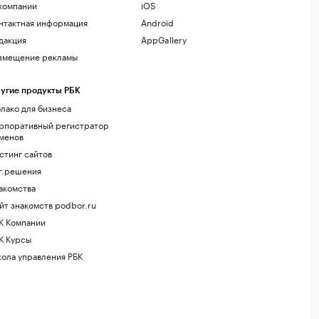
компании
iOS
нтактная информация
Android
дакция
AppGallery
змещение рекламы
угие продукты РБК
лако для бизнеса
рпоративный регистратор
менов
стинг сайтов
г.решения
акомства
йт знакомств podbor.ru
К Компании
К Курсы
ола управления РБК