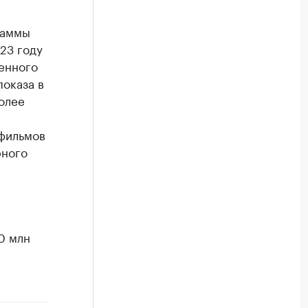
раммы
23 году
ленного
показа в
более
 фильмов
рного
0 млн