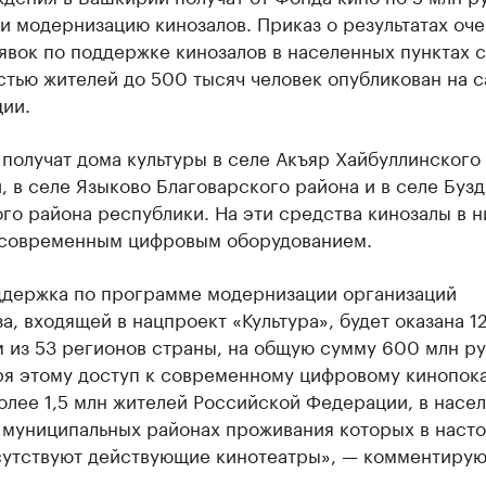
и модернизацию кинозалов. Приказ о результатах оч
явок по поддержке кинозалов в населенных пунктах с
тью жителей до 500 тысяч человек опубликован на с
ии.
получат дома культуры в селе Акъяр Хайбуллинского
 в селе Языково Благоварского района и в селе Бузд
го района республики. На эти средства кинозалы в н
 современным цифровым оборудованием.
ддержка по программе модернизации организаций
а, входящей в нацпроект «Культура», будет оказана 1
 из 53 регионов страны, на общую сумму 600 млн ру
ря этому доступ к современному цифровому кинопок
олее 1,5 млн жителей Российской Федерации, в насе
и муниципальных районах проживания которых в наст
сутствуют действующие кинотеатры», — комментирую