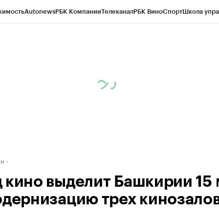
жимость
Autonews
РБК Компании
Телеканал
РБК Вино
Спорт
Школа упра
д
Стиль
Крипто
РБК Бизнес-среда
Дискуссионный клуб
Исследования
К
рагентов
Политика
Экономика
Бизнес
Технологии и медиа
Финансы
Рын
ан
 кино выделит Башкирии 15
одернизацию трех кинозало