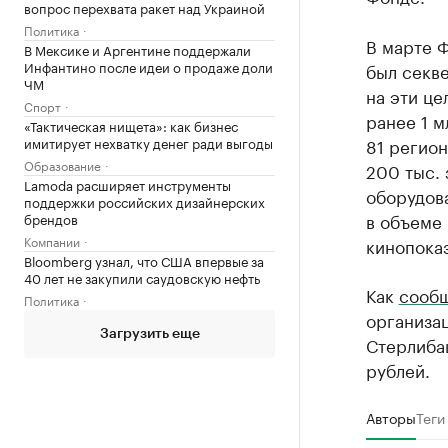
вопрос перехвата ракет над Украиной
Политика
В марте 
В Мексике и Аргентине поддержали
Инфантино после идеи о продаже доли
был секве
ЧМ
на эти це
Спорт
ранее 1 м
«Тактическая нищета»: как бизнес
имитирует нехватку денег ради выгоды
81 регион
Образование
200 тыс. 
Lamoda расширяет инструменты
оборудов
поддержки российских дизайнерских
в объеме
брендов
Компании
кинопоказ
Bloomberg узнал, что США впервые за
40 лет не закупили саудовскую нефть
Как
сооб
Политика
организац
Загрузить еще
Стерлиба
рублей.
Авторы
Теги