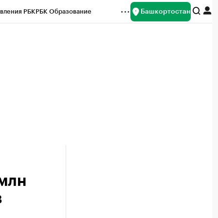
Башкортостан
вления РБК
РБК Образование
редитные рейтинги
Франшизы
Газета
ок наличной валюты
 млн
в