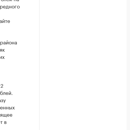
ередного
айте
 района
як
их
22
блей.
азу
ленных
оящее
т в