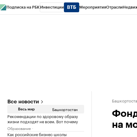
Подписка на РБК
Инвестиции
Мероприятия
Отрасли
Недви
РБК Курсы
РБК Life
Тренды
Визионеры
Национальные проекты
Горо
Спецпроекты СПб
Конференции СПб
Спецпроекты
Проверка конт
Башкортост
Все новости
Башкортостан
Весь мир
Фонд
Рекомендации по здоровому образу
жизни подходят не всем. Вот почему
на м
Образование
Как российские бизнес-школы