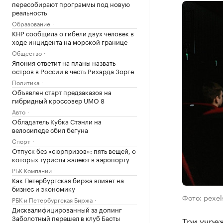
пересобирают программы под новую
реальность
Образование
КНР сообщила о гибели двух человек в
ходе инцидента на морской границе
Общество
Япония ответит на планы назвать
остров в России в честь Рихарда Зорге
Политика
Объявлен старт предзаказов на
гибридный кроссовер UMO 8
Авто
Обладатель Кубка Стэнли на
велосипеде сбил бегуна
Спорт
Отпуск без «сюрпризов»: пять вещей, о
которых туристы жалеют в аэропорту
РБК Компании
Как Петербургская биржа влияет на
бизнес и экономику
Фото: pexe
РБК и Петербургская Биржа
Дисквалифицированный за допинг
Заболотный перешел в клуб Басты
Три учреж