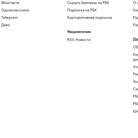
ВКонтакте
Скрыть баннеры на РБК
О 
Одноклассники
Подписка на РБК
Ко
Telegram
Корпоративная подписка
Ре
Дзен
Ра
Уведомления
RSS Новости
Др
Об
Ко
до
Хо
Ре
Зн
Са
РБ
РБ
Шк