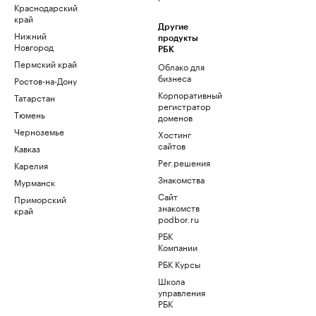
Краснодарский
край
Другие
Нижний
продукты
Новгород
РБК
Пермский край
Облако для
бизнеса
Ростов-на-Дону
Корпоративный
Татарстан
регистратор
Тюмень
доменов
Черноземье
Хостинг
сайтов
Кавказ
Рег.решения
Карелия
Знакомства
Мурманск
Сайт
Приморский
знакомств
край
podbor.ru
РБК
Компании
РБК Курсы
Школа
управления
РБК