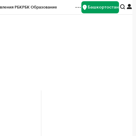
Башкортостан
вления РБК
РБК Образование
редитные рейтинги
Франшизы
Газета
ок наличной валюты