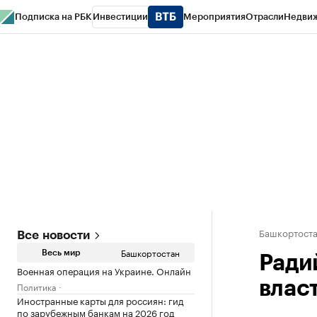
Подписка на РБК
Инвестиции
Мероприятия
Отрасли
Недви
РБК Курсы
РБК Life
Тренды
Визионеры
Национальные проекты
Горо
Спецпроекты СПб
Конференции СПб
Спецпроекты
Проверка конт
Башкортост
Все новости
Башкортостан
Весь мир
Ради
Военная операция на Украине. Онлайн
влас
Политика
Иностранные карты для россиян: гид
по зарубежным банкам на 2026 год