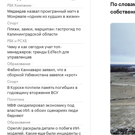
РБК Компании
По словам
Медведев назвал проигранный матч в
собствен
Монреале «одним из худших в жизни»
Спорт
Пляжи, замки, марципан: гастрогид по
Калининградской области
РБК и РСХБ
Чему и как сегодня учат топ-
менеджеров: тренды EdTech для
управленцев
Образование
Фабио Каннаваро заявил, что в
сборной Узбекистана завелся «крот»
Спорт
В Курске почтили память погибших в
годовщину вторжения ВСУ
Политика
МВФ смоделировал экономику под
властью ИИ: в обоих сценариях люди
беднеют
Образование
OpenAI раскрыла детали о побеге ИИ-
моделей. Какие еще были инциденты с