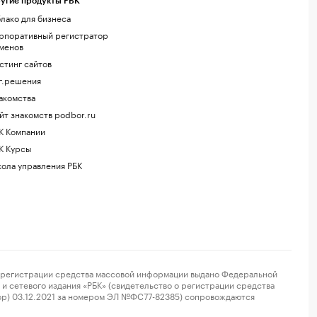
угие продукты РБК
лако для бизнеса
рпоративный регистратор
менов
стинг сайтов
г.решения
акомства
йт знакомств podbor.ru
К Компании
К Курсы
ола управления РБК
регистрации средства массовой информации выдано Федеральной
и сетевого издания «РБК» (свидетельство о регистрации средства
ор) 03.12.2021 за номером ЭЛ №ФС77-82385) сопровождаются