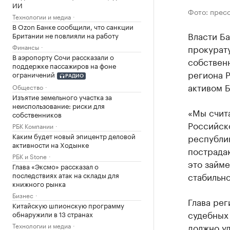
ИИ
Фото: прес
Технологии и медиа
В Ozon Банке сообщили, что санкции
Власти Б
Британии не повлияли на работу
Финансы
прокурат
В аэропорту Сочи рассказали о
собствен
поддержке пассажиров на фоне
региона 
ограничений
РАДИО
активом Б
Общество
Изъятие земельного участка за
неиспользование: риски для
«Мы счита
собственников
Российско
РБК Компании
Каким будет новый эпицентр деловой
республик
активности на Ходынке
пострадаю
РБК и Stone
это займе
Глава «Эксмо» рассказал о
последствиях атак на склады для
стабильно
книжного рынка
Бизнес
Глава рег
Китайскую шпионскую программу
судебных
обнаружили в 13 странах
Технологии и медиа
должно у