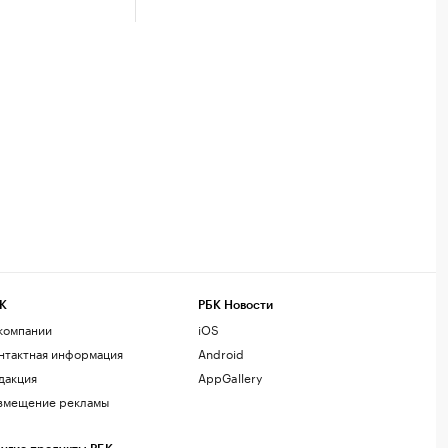
К
РБК Новости
компании
iOS
нтактная информация
Android
дакция
AppGallery
змещение рекламы