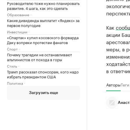
Руководителю тоже нужно планировать
экологиче
развитие. 4 шага, как это сделать
перспекти
Образование
Какие дивиденды выплатит «Яндекс» за
первое полугодие
Как
сооб
Инвестиции
акции Баш
«Спартак» купил косовского форварда
арестова
Даку вопреки протестам фанатов
меры, в 
Спорт
Почему трагедии не останавливают
изменения
альпинистов от похода в горы
ходатайс
Стиль
в ответчи
Трамп рассказал спонсорам, кого надо
избрать президентом США
Политика
Авторы
Теги
Загрузить еще
Анаст