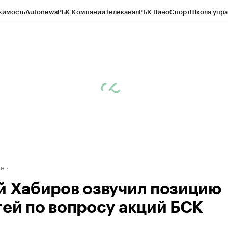
жимость
Autonews
РБК Компании
Телеканал
РБК Вино
Спорт
Школа упра
д
Стиль
Крипто
РБК Бизнес-среда
Дискуссионный клуб
Исследования
К
рагентов
Политика
Экономика
Бизнес
Технологии и медиа
Финансы
Рын
ан
й Хабиров озвучил позицию
тей по вопросу акций БСК