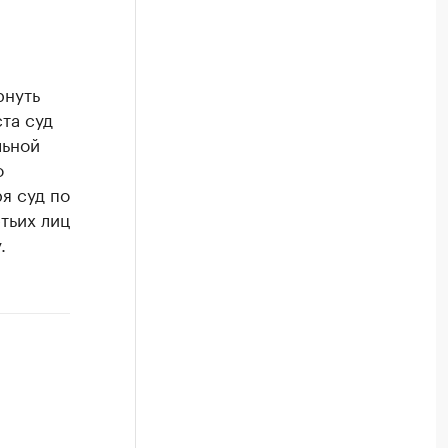
рнуть
та суд
льной
о
я суд по
тьих лиц
.