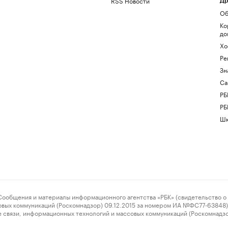
RSS Новости
Др
Об
Ко
до
Хо
Ре
Зн
Са
РБ
РБ
Шк
ения и материалы информационного агентства «РБК» (свидетельство о 
овых коммуникаций (Роскомнадзор) 09.12.2015 за номером ИА №ФС77-63848) 
 связи, информационных технологий и массовых коммуникаций (Роскомнадз