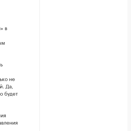
» в
ым
ь
ько не
й. Да,
о будет
ния
авления