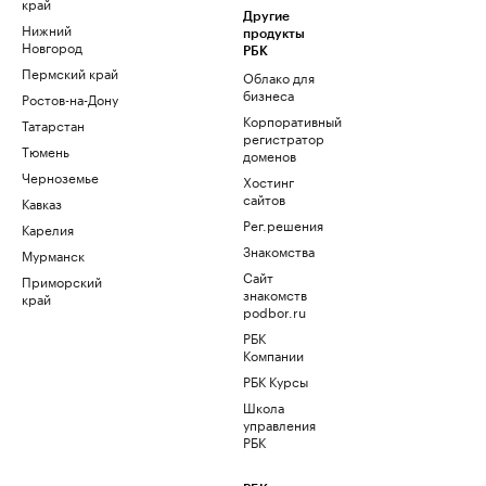
край
Другие
Нижний
продукты
Новгород
РБК
Пермский край
Облако для
бизнеса
Ростов-на-Дону
Корпоративный
Татарстан
регистратор
Тюмень
доменов
Черноземье
Хостинг
сайтов
Кавказ
Рег.решения
Карелия
Знакомства
Мурманск
Сайт
Приморский
знакомств
край
podbor.ru
РБК
Компании
РБК Курсы
Школа
управления
РБК