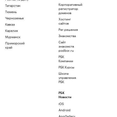
Корпоративный
Татарстан
регистратор
Тюмень
доменов
Черноземье
Хостинг
сайтов
Кавказ
Рег.решения
Карелия
Знакомства
Мурманск
Сайт
Приморский
знакомств
край
podbor.ru
РБК
Компании
РБК Курсы
Школа
управления
РБК
РБК
Новости
iOS
Android
AppGallery