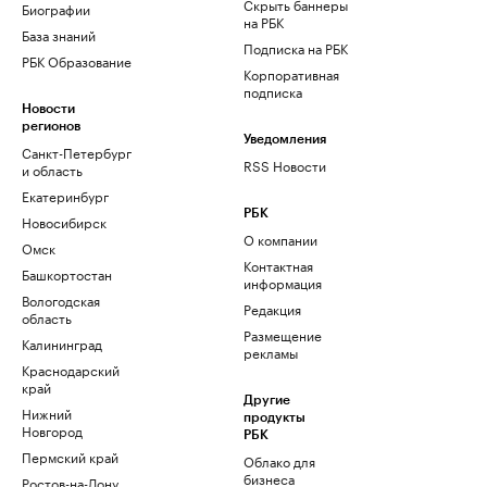
Скрыть баннеры
Биографии
на РБК
База знаний
Подписка на РБК
РБК Образование
Корпоративная
подписка
Новости
регионов
Уведомления
Санкт-Петербург
RSS Новости
и область
Екатеринбург
РБК
Новосибирск
О компании
Омск
Контактная
Башкортостан
информация
Вологодская
Редакция
область
Размещение
Калининград
рекламы
Краснодарский
край
Другие
Нижний
продукты
Новгород
РБК
Пермский край
Облако для
бизнеса
Ростов-на-Дону