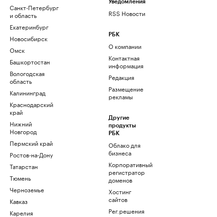
Уведомления
Санкт-Петербург
RSS Новости
и область
Екатеринбург
РБК
Новосибирск
О компании
Омск
Контактная
Башкортостан
информация
Вологодская
Редакция
область
Размещение
Калининград
рекламы
Краснодарский
край
Другие
Нижний
продукты
Новгород
РБК
Пермский край
Облако для
бизнеса
Ростов-на-Дону
Корпоративный
Татарстан
регистратор
Тюмень
доменов
Черноземье
Хостинг
сайтов
Кавказ
Рег.решения
Карелия