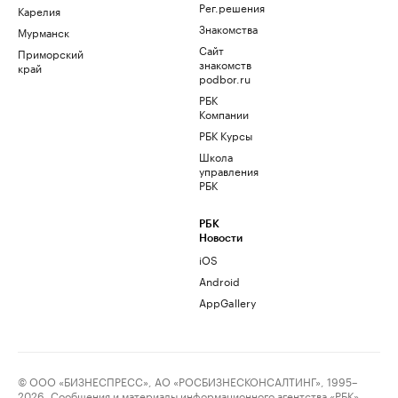
Рег.решения
Карелия
Знакомства
Мурманск
Сайт
Приморский
знакомств
край
podbor.ru
РБК
Компании
РБК Курсы
Школа
управления
РБК
РБК
Новости
iOS
Android
AppGallery
© ООО «БИЗНЕСПРЕСС», АО «РОСБИЗНЕСКОНСАЛТИНГ», 1995–
2026. Сообщения и материалы информационного агентства «РБК»