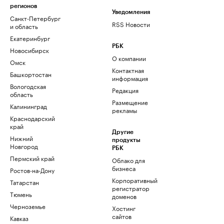
регионов
Уведомления
Санкт-Петербург
RSS Новости
и область
Екатеринбург
РБК
Новосибирск
О компании
Омск
Контактная
Башкортостан
информация
Вологодская
Редакция
область
Размещение
Калининград
рекламы
Краснодарский
край
Другие
Нижний
продукты
Новгород
РБК
Пермский край
Облако для
бизнеса
Ростов-на-Дону
Корпоративный
Татарстан
регистратор
Тюмень
доменов
Черноземье
Хостинг
сайтов
Кавказ