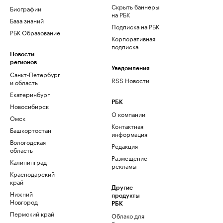
Скрыть баннеры
Биографии
на РБК
База знаний
Подписка на РБК
РБК Образование
Корпоративная
подписка
Новости
регионов
Уведомления
Санкт-Петербург
RSS Новости
и область
Екатеринбург
РБК
Новосибирск
О компании
Омск
Контактная
Башкортостан
информация
Вологодская
Редакция
область
Размещение
Калининград
рекламы
Краснодарский
край
Другие
Нижний
продукты
Новгород
РБК
Пермский край
Облако для