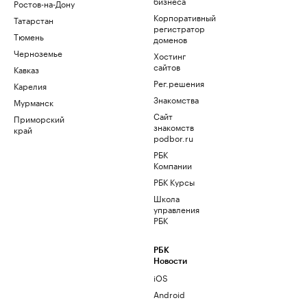
бизнеса
Ростов-на-Дону
Корпоративный
Татарстан
регистратор
Тюмень
доменов
Черноземье
Хостинг
сайтов
Кавказ
Рег.решения
Карелия
Знакомства
Мурманск
Сайт
Приморский
знакомств
край
podbor.ru
РБК
Компании
РБК Курсы
Школа
управления
РБК
РБК
Новости
iOS
Android