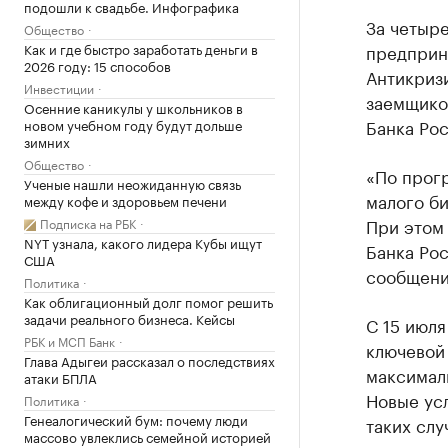
подошли к свадьбе. Инфографика
За четыре
Общество
Как и где быстро заработать деньги в
предприни
2026 году: 15 способов
Антикриз
Инвестиции
заемщико
Осенние каникулы у школьников в
Банка Рос
новом учебном году будут дольше
зимних
Общество
«По прог
Ученые нашли неожиданную связь
малого би
между кофе и здоровьем печени
При этом
Подписка на РБК
NYT узнала, какого лидера Кубы ищут
Банка Рос
США
сообщени
Политика
Как облигационный долг помог решить
задачи реального бизнеса. Кейсы
С 15 июля
РБК и МСП Банк
ключевой 
Глава Адыгеи рассказал о последствиях
максималь
атаки БПЛА
Новые ус
Политика
Генеалогический бум: почему люди
таких слу
массово увлеклись семейной историей