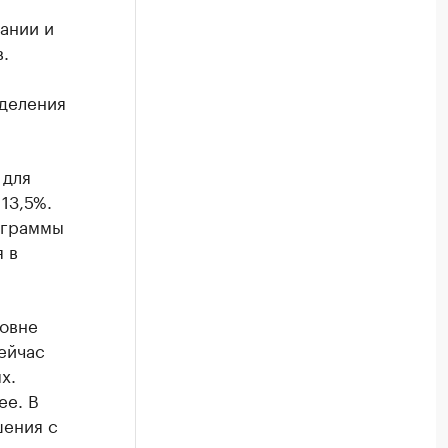
ании и
.
тделения
 для
13,5%.
ограммы
 в
ровне
ейчас
х.
ее. В
шения с