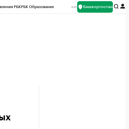
Башкортостан
вления РБК
РБК Образование
редитные рейтинги
Франшизы
Газета
ок наличной валюты
ных