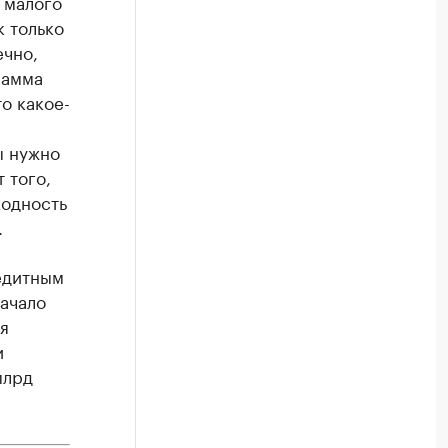
 малого
к только
ечно,
рамма
о какое-
ы нужно
 того,
ходность
.
едитным
ачало
я
и
млрд