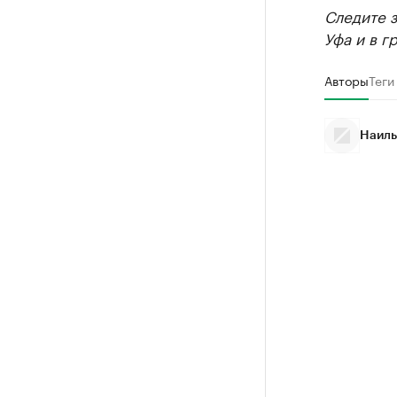
Следите 
Уфа и в г
Авторы
Теги
Наиль