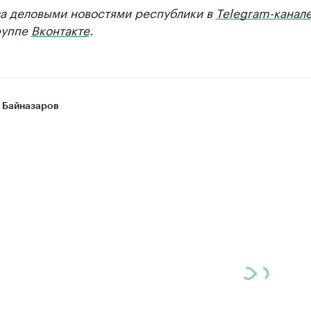
за деловыми новостями республики в
Telegram-канал
руппе
Вконтакте
.
 Байназаров