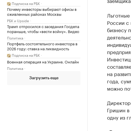
заемщика
Подписка на РБК
Почему инвесторы выбирают офисы в
оживленных районах Москвы
Льготные 
РБК и Upside
России с 
Трамп отпросился с заседания Госдепа
бизнесу 
пораньше, чтобы «вести войну». Видео
деятельно
Политика
Портфель состоятельного инвестора в
индивиду
2026 году: ставка на ликвидность
предприят
Подписка на РБК
Инвестиц
Военная операция на Украине. Онлайн
составляе
Политика
на разви
Загрузить еще
года, сум
можно пот
Директор
Гришин в 
одну из 