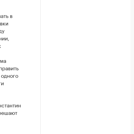
ать в
овки
ду
нии,
х
мма
править
 одного
ги
нстантин
 решают