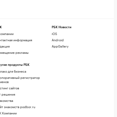
К
РБК Новости
компании
iOS
нтактная информация
Android
дакция
AppGallery
змещение рекламы
угие продукты РБК
лако для бизнеса
рпоративный регистратор
менов
стинг сайтов
г.решения
акомства
йт знакомств podbor.ru
К Компании