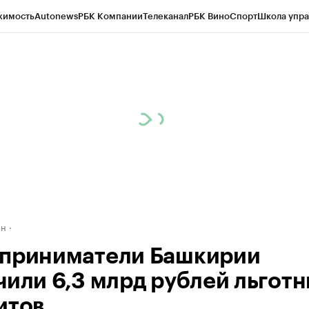
жимость
Autonews
РБК Компании
Телеканал
РБК Вино
Спорт
Школа упра
д
Стиль
Крипто
РБК Бизнес-среда
Дискуссионный клуб
Исследования
К
рагентов
Политика
Экономика
Бизнес
Технологии и медиа
Финансы
Рын
ан
приниматели Башкирии
чили 6,3 млрд рублей льгот
итов