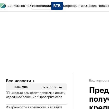
Подписка на РБК
Инвестиции
Мероприятия
Отрасли
Недви
РБК Курсы
РБК Life
Тренды
Визионеры
Национальные проекты
Горо
Спецпроекты СПб
Конференции СПб
Спецпроекты
Проверка конт
Башкортост
Все новости
Башкортостан
Весь мир
Пред
✍🏻 Сколько вам стоит привычка искать
идеальное решение? Проверьте себя
полу
Из крайности в крайности: как ведут
кред