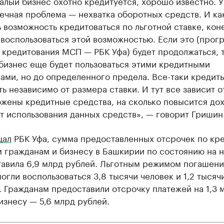
малый бизнес охотно кредитуется, хорошо известно. У
ечная проблема — нехватка оборотных средств. И ка
 возможность кредитоваться по льготной ставке, кон
 воспользоваться этой возможностью. Если это (прог
 кредитования МСП — РБК Уфа) будет продолжаться, т
бизнес еще будет пользоваться этими кредитными
ами, но до определенного предела. Все-таки кредит
ь независимо от размера ставки. И тут все зависит от
ожены кредитные средства, на сколько повысится до
т использования данных средств», — говорит Гришин
щал
РБК Уфа, сумма предоставленных отсрочек по кр
 гражданам и бизнесу в Башкирии по состоянию на н
тавила 6,9 млрд рублей. Льготным режимом погашени
огли воспользоваться 3,8 тысячи человек и 1,2 тысяч
 Гражданам предоставили отсрочку платежей на 1,3 
изнесу — 5,6 млрд рублей.