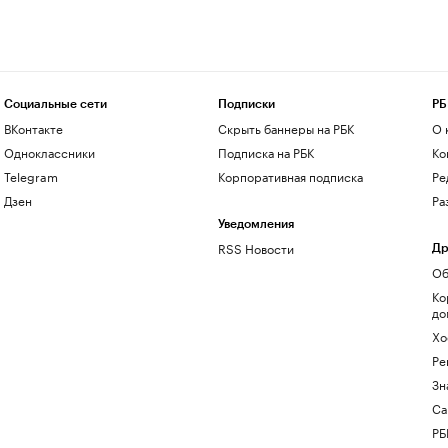
Социальные сети
Подписки
РБ
ВКонтакте
Скрыть баннеры на РБК
О 
Одноклассники
Подписка на РБК
Ко
Telegram
Корпоративная подписка
Ре
Дзен
Ра
Уведомления
RSS Новости
Др
Об
Ко
до
Хо
Ре
Зн
Са
РБ