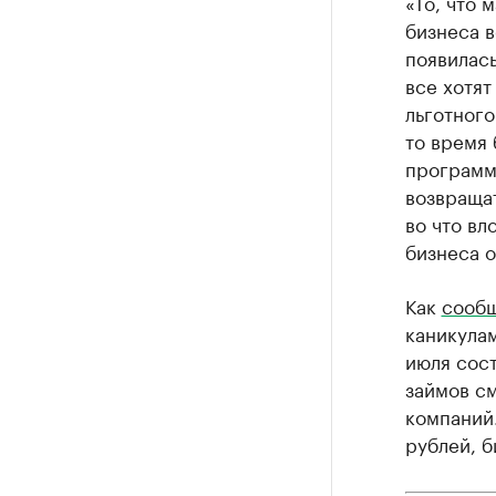
«То, что 
бизнеса в
появилась
все хотят
льготного
то время 
программ
возвращат
во что вл
бизнеса о
Как
сооб
каникулам
июля сос
займов см
компаний.
рублей, б