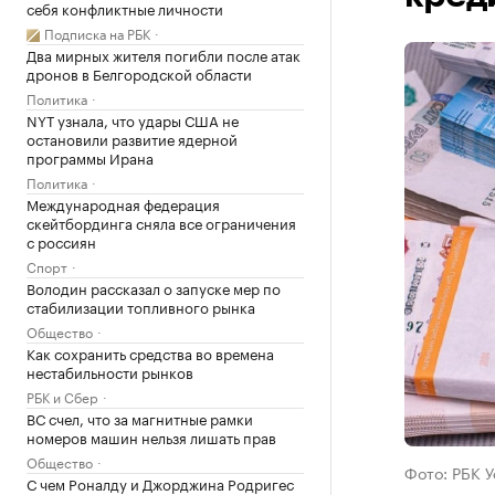
себя конфликтные личности
Подписка на РБК
Два мирных жителя погибли после атак
дронов в Белгородской области
Политика
NYT узнала, что удары США не
остановили развитие ядерной
программы Ирана
Политика
Международная федерация
скейтбординга сняла все ограничения
с россиян
Спорт
Володин рассказал о запуске мер по
стабилизации топливного рынка
Общество
Как сохранить средства во времена
нестабильности рынков
РБК и Сбер
ВС счел, что за магнитные рамки
номеров машин нельзя лишать прав
Общество
Фото: РБК 
С чем Роналду и Джорджина Родригес