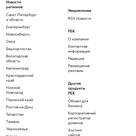
Новости
регионов
Уведомления
Санкт-Петербург
RSS Новости
и область
Екатеринбург
РБК
Новосибирск
О компании
Омск
Контактная
Башкортостан
информация
Вологодская
Редакция
область
Размещение
Калининград
рекламы
Краснодарский
край
Другие
Нижний
продукты
Новгород
РБК
Пермский край
Облако для
бизнеса
Ростов-на-Дону
Корпоративный
Татарстан
регистратор
Тюмень
доменов
Черноземье
Хостинг
сайтов
Кавказ