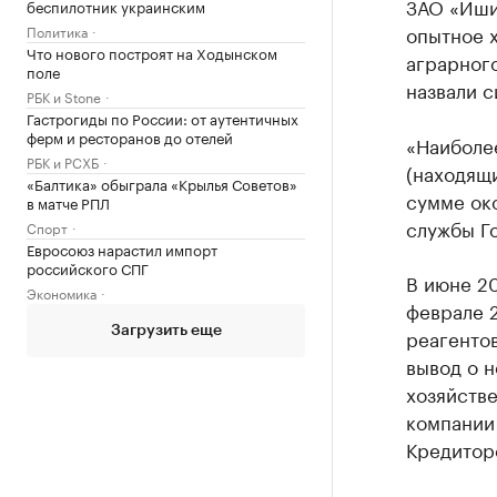
ЗАО «Иши
беспилотник украинским
опытное 
Политика
Что нового построят на Ходынском
аграрног
поле
назвали с
РБК и Stone
Гастрогиды по России: от аутентичных
ферм и ресторанов до отелей
«Наиболе
РБК и РСХБ
(находящи
«Балтика» обыграла «Крылья Советов»
сумме око
в матче РПЛ
службы Г
Спорт
Евросоюз нарастил импорт
российского СПГ
В июне 20
Экономика
феврале 
Загрузить еще
реагенто
вывод о 
хозяйстве
компании 
Кредиторс