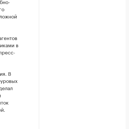
бно-
го
сложной
агентов
никами в
пресс-
ия. В
буровых
делал
и
ыток
й.