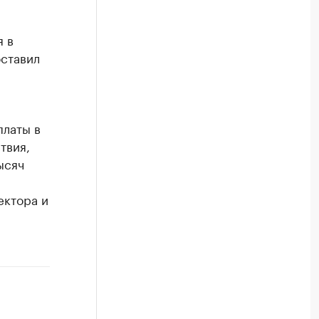
я в
оставил
платы в
твия,
ысяч
ектора и