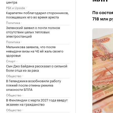
центра
РБК и Upside
Карапетян поблагодарил сторонников,
По состо
посещавших его во время ареста
718 млн р
Политика
Зеленский заявил о почти полном
отсутствии целых тепловых
электростанций
Политика
Мельникова заявила, что после
невыдачи визы на ЧЕ ей жаль своего
здоровья
Спорт
Сын Джо Байдена рассказал о сильной
боли отца из-за рака
Общество
В Геленджике возобновили работу
пляжей после отмены режима
опасности БПЛА
Общество
В Финляндии с марта 2027 года введут
экзамен на гражданство
Общество