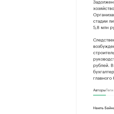
Задолжен
хозяйство
Организац
стадии ли
5,8 млн р
Следстве
возбужден
строител
руководст
рублей. В
бухгалте
главного 
Авторы
Теги
Наиль Байн