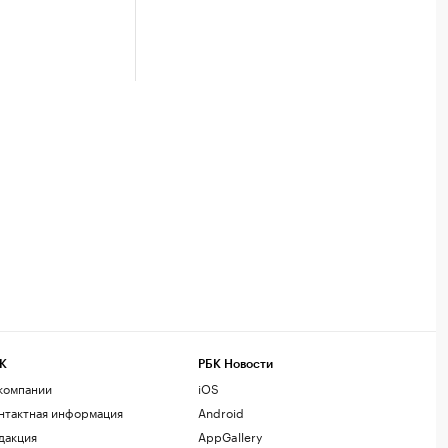
К
РБК Новости
компании
iOS
нтактная информация
Android
дакция
AppGallery