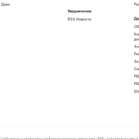
Дзен
Ра
Уведомления
RSS Новости
Др
Об
Ко
до
Хо
Ре
Зн
Са
РБ
РБ
Шк
ения и материалы информационного агентства «РБК» (свидетельство о 