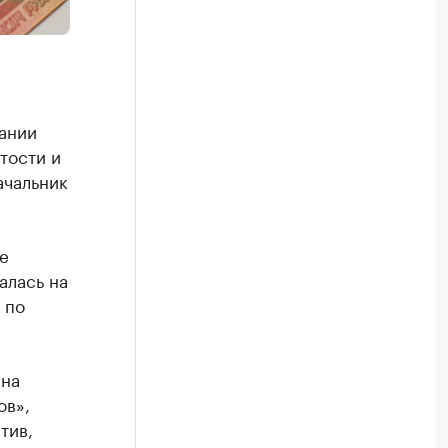
дании
тости и
ачальник
е
алась на
 по
 на
ов»,
тив,