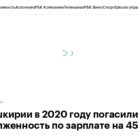
жимость
Autonews
РБК Компании
Телеканал
РБК Вино
Спорт
Школа упра
д
Стиль
Крипто
РБК Бизнес-среда
Дискуссионный клуб
Исследования
К
рагентов
Политика
Экономика
Бизнес
Технологии и медиа
Финансы
Рын
ан
шкирии в 2020 году погасил
лженность по зарплате на 4