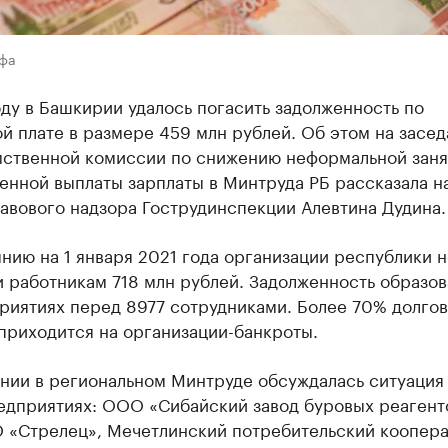
Уфа
ду в Башкирии удалось погасить задолженность по
й плате в размере 459 млн рублей. Об этом на засе
ственной комиссии по снижению неформальной заня
енной выплаты зарплаты в Минтруда РБ рассказала н
авового надзора Гострудинспекции Алевтина Дудина.
нию на 1 января 2021 года организации республики н
 работникам 718 млн рублей. Задолженность образов
риятиях перед 8977 сотрудниками. Более 70% долгов
приходится на организации-банкроты.
нии в региональном Минтруде обсуждалась ситуация
едприятиях: ООО «Сибайский завод буровых реагент
«Стрелец», Мечетлинский потребительский коопера