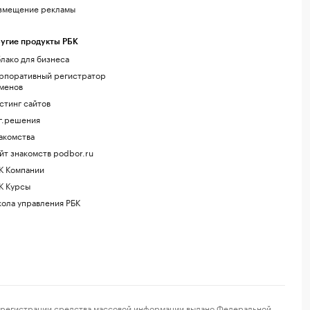
змещение рекламы
угие продукты РБК
лако для бизнеса
рпоративный регистратор
менов
стинг сайтов
г.решения
акомства
йт знакомств podbor.ru
К Компании
К Курсы
ола управления РБК
регистрации средства массовой информации выдано Федеральной