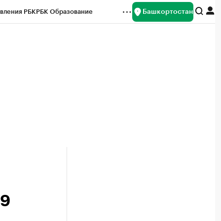
Башкортостан
вления РБК
РБК Образование
редитные рейтинги
Франшизы
Газета
ок наличной валюты
и
59