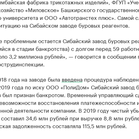
мбайская фабрика трикотажных изделий», ФГУП «Уче
хозяйство «Миловское» Башкирского государственно
о университета и ООО «Автотранстех плюс». Самой 
итуацию на Сибайском заводе буровых реагентов.
е проблемным остается Сибайский завод буровых ре
йся в стадии банкротства) с долгом перед 59 работ
ло 3,2 миллиона рублей», — говорится в сообщении 
острудинспекции.
18 года на заводе была
введена
процедура наблюден
2019 года по иску ООО «ПолиДом» Сибайский завод 
в был признан банкротом. Временный управляющий с
невозможности восстановления платежеспособности 
нной деятельности компании. В 2019 году чистый уб
составил 34,6 млн рублей при выручке 8,8 млн рубле
кая задолженность составляла 115,5 млн рублей.