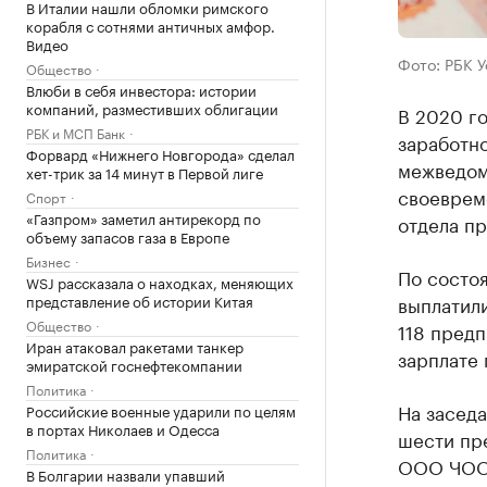
В Италии нашли обломки римского
корабля с сотнями античных амфор.
Видео
Фото: РБК 
Общество
Влюби в себя инвестора: истории
компаний, разместивших облигации
В 2020 го
РБК и МСП Банк
заработно
Форвард «Нижнего Новгорода» сделал
межведом
хет-трик за 14 минут в Первой лиге
своеврем
Спорт
«Газпром» заметил антирекорд по
отдела пр
объему запасов газа в Европе
Бизнес
По состоя
WSJ рассказала о находках, меняющих
представление об истории Китая
выплатили
Общество
118 предп
Иран атаковал ракетами танкер
зарплате 
эмиратской госнефтекомпании
Политика
На заседа
Российские военные ударили по целям
в портах Николаев и Одесса
шести пр
Политика
ООО ЧОО 
В Болгарии назвали упавший