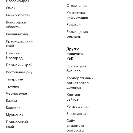
Новосибирск
О компании
Омск
Контактная
Башкортостан
информация
Вологодская
Редакция
область
Размещение
Калининград
рекламы
Краснодарский
край
Другие
Нижний
продукты
Новгород
РБК
Пермский край
Облако для
бизнеса
Ростов-на-Дону
Корпоративный
Татарстан
регистратор
Тюмень
доменов
Черноземье
Хостинг
сайтов
Кавказ
Рег.решения
Карелия
Знакомства
Мурманск
Сайт
Приморский
знакомств
край
podbor.ru